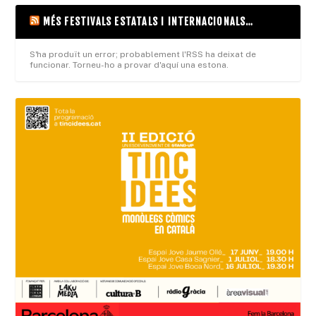
MÉS FESTIVALS ESTATALS I INTERNACIONALS…
S'ha produït un error; probablement l'RSS ha deixat de
funcionar. Torneu-ho a provar d'aquí una estona.