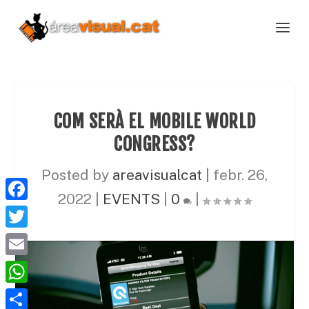
COM SERÀ EL MOBILE WORLD
CONGRESS?
Posted by
areavisualcat
|
febr. 26,
2022
|
EVENTS
|
0
|
F
a
T
c
w
E
e
i
m
W
b
t