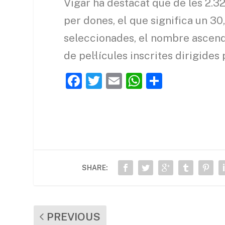
Vigar ha destacat que de les 2.321
per dones, el que significa un 30
seleccionades, el nombre ascende
de pel·lícules inscrites dirigide
F
T
E
W
C
a
w
m
h
o
c
itt
ai
at
m
e
er
l
s
p
b
A
ar
o
p
te
SHARE:
o
p
ix
k
PREVIOUS