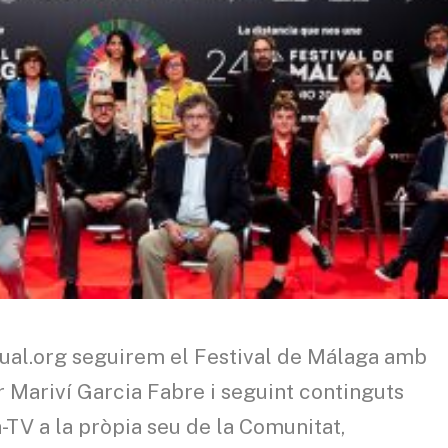
ual.org seguirem el Festival de Málaga amb
r Mariví Garcia Fabre i seguint continguts
-TV a la pròpia seu de la Comunitat,