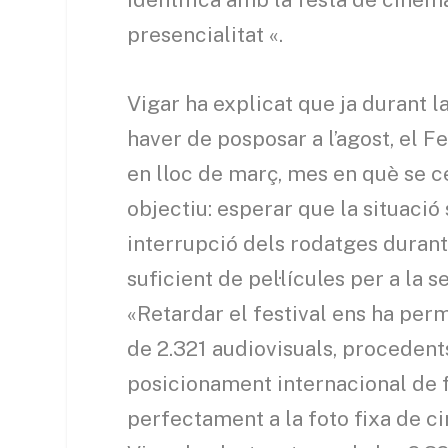
presencialitat «.
Vigar ha explicat que ja durant l
haver de posposar a l’agost, el Fe
en lloc de març, mes en què se 
objectiu: esperar que la situació 
interrupció dels rodatges dura
suficient de pel·lícules per a la 
«Retardar el festival ens ha perm
de 2.321 audiovisuals, procedent
posicionament internacional de f
perfectament a la foto fixa de c