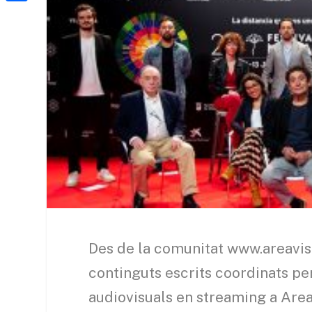
a
h
o
C
t
i
a
o
o
e
l
t
k
m
r
s
p
A
a
p
r
p
t
e
i
x
Des de la comunitat www.areavis
continguts escrits coordinats pe
audiovisuals en streaming a Area