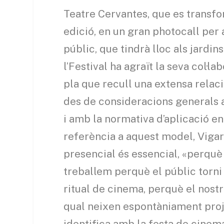
Teatre Cervantes, que es transfor
edició, en un gran photocall per
públic, que tindrà lloc als jardi
l’Festival ha agraït la seva col·la
pla que recull una extensa relac
des de consideracions generals a
i amb la normativa d’aplicació en
referència a aquest model, Vigar
presencial és essencial, «perquè 
treballem perquè el públic torni 
ritual de cinema, perquè el nostre
qual neixen espontàniament proje
identifica amb la festa de cinem