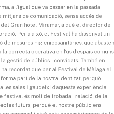
ma, a l’igual que va passar en la passada
 a mitjans de comunicació, sense accés de
ns del Gran hotel Miramar, a què el director de
boració. Per a això, el Festival ha dissenyat un
ió de mesures higienicosanitàries, que abaste
 la correcta operativa en l’ús d’espais comuns
 la gestió de públics i convidats. També en
 ha recordat que per al Festival de Màlaga el
forma part de la nostra identitat, perquè
a les sales i gaudeixi d’aquesta experiència
 festival és molt de trobada i relació, de la
ctes futurs; perquè el nostre públic ens
a en espanyol i això neix necessàriament de la