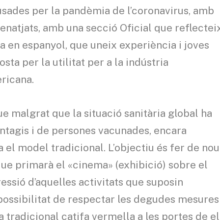
usades per la pandèmia de l’coronavirus, amb
natjats, amb una secció Oficial que reflectei
ia en espanyol, que uneix experiència i joves
ta per la utilitat per a la indústria
ricana.
e malgrat que la situació sanitària global ha
contagis i de persones vacunades, encara
 el model tradicional. L’objectiu és fer de nou
que primarà el «cinema» (exhibició) sobre el
ssió d’aquelles activitats que suposin
ossibilitat de respectar les degudes mesures
la tradicional catifa vermella a les portes de el