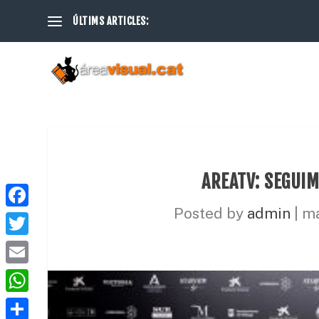
ÚLTIMS ARTICLES:
AREATV: SEGUIM
Posted by
admin
|
ma
F
a
T
c
w
E
e
i
m
W
b
t