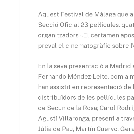
Aquest Festival de Màlaga que ara
Secció Oficial 23 pel·lícules, qu
organitzadors «El certamen apos
preval el cinematogràfic sobre l
En la seva presentació a Madrid a
Fernando Méndez-Leite, com a m
han assistit en representació de 
distribuïdors de les pel·lícules p
de Secun de la Rosa; Carol Rodr
Agustí Villaronga, present a trav
Júlia de Pau, Martín Cuervo, Ger