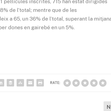
 pel·lícules inscrites, 715 han estat dirigides
,8% de l’total; mentre que de les
ix a 65, un 36% de l’total, superant la mitjan
s per dones en gairebé en un 5%.
RATE:
N