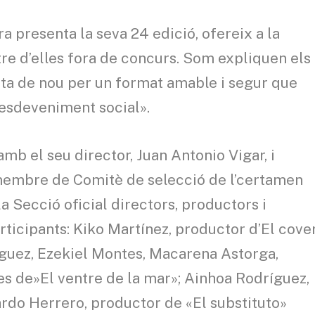
 presenta la seva 24 edició, ofereix a la
atre d’elles fora de concurs. Som expliquen els
ta de nou per un format amable i segur que
’esdeveniment social».
mb el seu director, Juan Antonio Vigar, i
embre de Comitè de selecció de l’certamen
la Secció oficial directors, productors i
articipants: Kiko Martínez, productor d’El cover
íguez, Ezekiel Montes, Macarena Astorga,
es de»El ventre de la mar»; Ainhoa ​​Rodríguez,
ardo Herrero, productor de «El substituto»