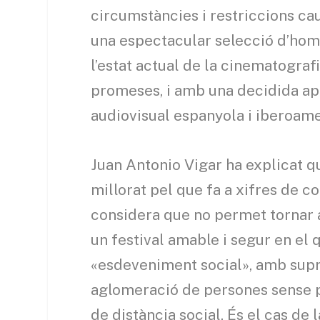
circumstàncies i restriccions ca
una espectacular selecció d’home
l’estat actual de la cinematograf
promeses, i amb una decidida apos
audiovisual espanyola i iberoame
Juan Antonio Vigar ha explicat qu
millorat pel que fa a xifres de 
considera que no permet tornar a
un festival amable i segur en el 
«esdeveniment social», amb supre
aglomeració de persones sense p
de distància social. És el cas de 