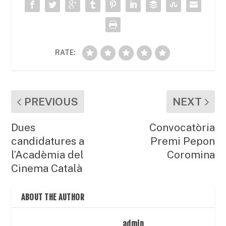
o
p
ix
k
RATE:
PREVIOUS
NEXT
Dues
Convocatòria
candidatures a
Premi Pepon
l’Acadèmia del
Coromina
Cinema Català
ABOUT THE AUTHOR
admin