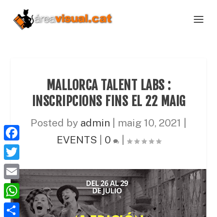
MALLORCA TALENT LABS :
INSCRIPCIONS FINS EL 22 MAIG
Posted by
admin
|
maig 10, 2021
|
EVENTS
|
0
|
F
a
T
c
w
E
e
i
m
W
b
t