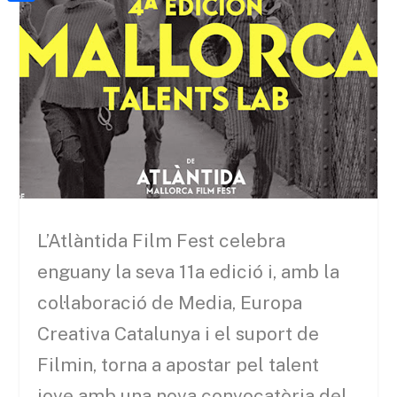
a
h
o
C
t
i
a
o
o
e
l
t
k
m
r
s
p
A
a
p
r
p
t
e
L’Atlàntida Film Fest celebra
i
x
enguany la seva 11a edició i, amb la
col·laboració de Media, Europa
Creativa Catalunya i el suport de
Filmin, torna a apostar pel talent
jove amb una nova convocatòria del