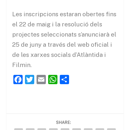
Les inscripcions estaran obertes fins
el 22 de maig i la resolució dels
projectes seleccionats s’anunciarà el
25 de juny a través del web oficial i
de les xarxes socials d’Atlàntida i
Filmin.
F
T
E
W
C
a
w
m
h
o
c
itt
ai
at
m
e
er
l
s
p
b
A
ar
SHARE:
o
p
te