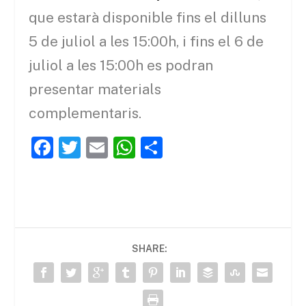
que estarà disponible fins el dilluns
5 de juliol a les 15:00h, i fins el 6 de
juliol a les 15:00h es podran
presentar materials
complementaris.
F
T
E
W
C
a
w
m
h
o
c
itt
ai
at
m
e
er
l
s
p
b
A
ar
SHARE:
o
p
te
o
p
ix
k