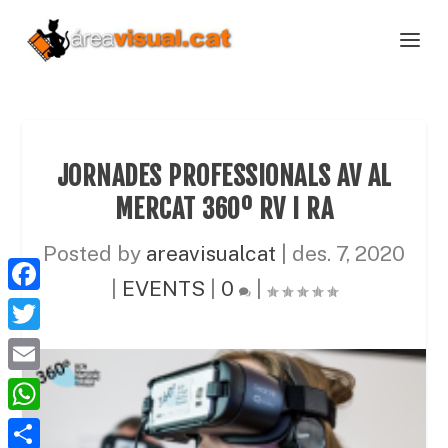
JORNADES PROFESSIONALS AV AL
MERCAT 360º RV I RA
Posted by
areavisualcat
|
des. 7, 2020
|
EVENTS
|
0
|
F
a
T
c
w
E
e
i
m
W
b
t