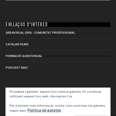
ENLLAÇOS D'INTERÈS
AREAVISUAL.ORG : COMUNITAT PROFESSIONAL
CATALAN FILMS
FORMACIÓ AUDIOVISUAL
pàgina especialitzada en formació audiovisual
PODCAST MAC
Privadesa i galetes: aquest lloc utilitza galetes. En continuar
utilitzant aquest lloc web, n'accepteu l'ús.
Per a obtenir més informació, inclòs com controlar les galetes,
Política de galetes
vegeu aquí: