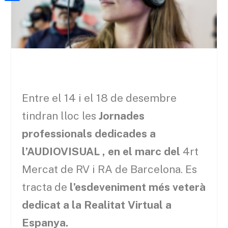
a
h
o
C
t
i
a
o
o
e
l
t
k
m
r
s
p
A
a
p
r
Entre el 14 i el 18 de desembre
p
t
tindran lloc les
Jornades
e
professionals dedicades a
i
l’AUDIOVISUAL , en el marc del
4rt
x
Mercat de RV i RA de Barcelona. Es
tracta de
l’esdeveniment més veterà
dedicat a la Realitat Virtual a
Espanya.