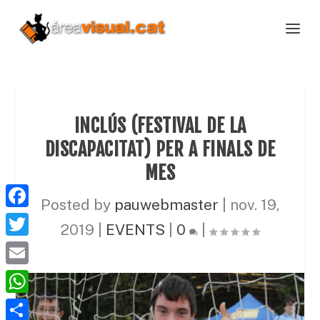
INCLÚS (FESTIVAL DE LA
DISCAPACITAT) PER A FINALS DE
MES
Posted by
pauwebmaster
|
nov. 19,
F
2019
|
EVENTS
|
0
|
a
T
c
w
E
e
i
m
W
b
t