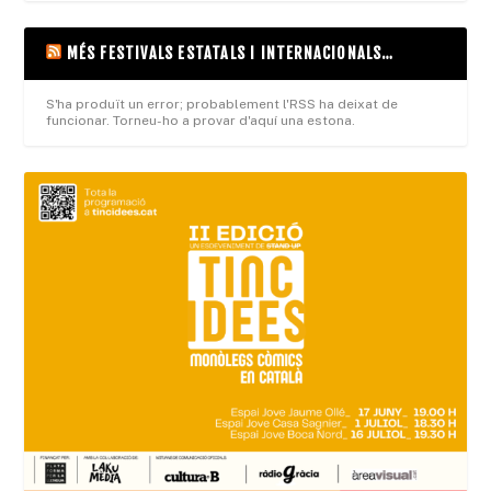
MÉS FESTIVALS ESTATALS I INTERNACIONALS…
S'ha produït un error; probablement l'RSS ha deixat de
funcionar. Torneu-ho a provar d'aquí una estona.