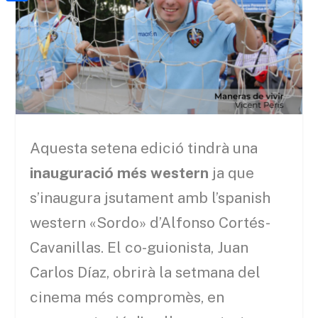
a
h
o
C
t
i
a
o
o
e
l
t
k
m
r
s
p
A
a
p
r
p
Aquesta setena edició tindrà una
t
e
inauguració més western
ja que
i
s’inaugura jsutament amb l’spanish
x
western «Sordo» d’Alfonso Cortés-
Cavanillas. El co-guionista, Juan
Carlos Díaz, obrirà la setmana del
cinema més compromès, en