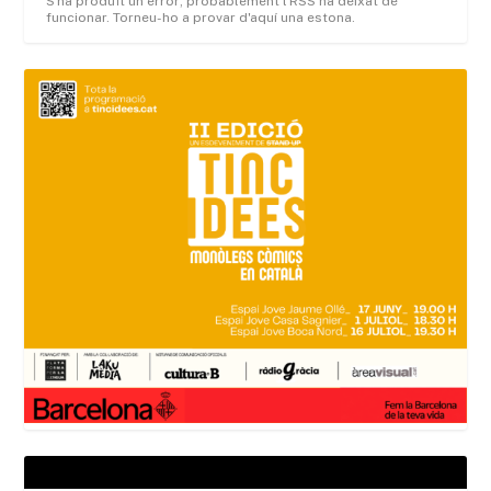
S'ha produït un error; probablement l'RSS ha deixat de
funcionar. Torneu-ho a provar d'aquí una estona.