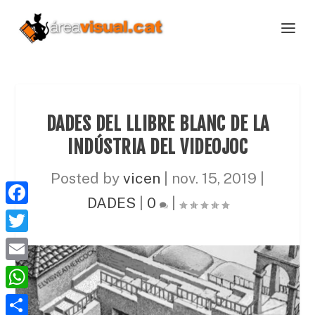
DADES DEL LLIBRE BLANC DE LA
INDÚSTRIA DEL VIDEOJOC
Posted by
vicen
|
nov. 15, 2019
|
DADES
|
0
|
F
a
T
c
w
E
e
i
m
W
b
t