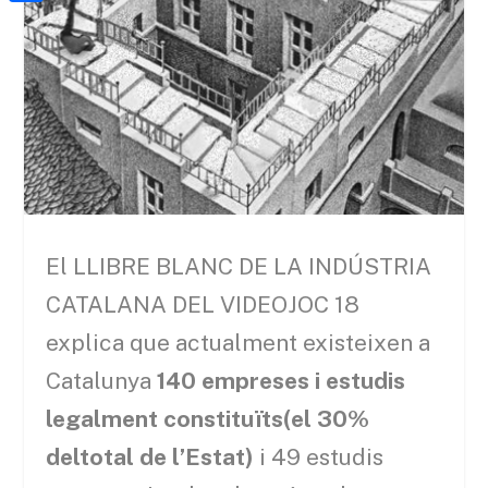
a
h
o
C
t
i
a
o
o
e
l
t
k
m
r
s
p
A
a
p
r
p
t
e
El LLIBRE BLANC DE LA INDÚSTRIA
i
CATALANA DEL VIDEOJOC 18
x
explica que actualment existeixen a
Catalunya
140 empreses i estudis
legalment constituïts(el 30%
deltotal de l’Estat)
i 49 estudis