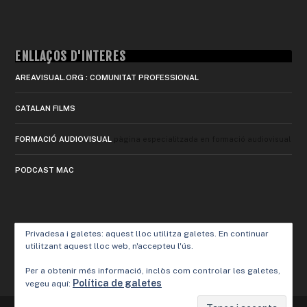
ENLLAÇOS D'INTERÈS
AREAVISUAL.ORG : COMUNITAT PROFESSIONAL
CATALAN FILMS
FORMACIÓ AUDIOVISUAL
pàgina especialitzada en formació audiovisual
PODCAST MAC
Privadesa i galetes: aquest lloc utilitza galetes. En continuar
utilitzant aquest lloc web, n'accepteu l'ús.
Per a obtenir més informació, inclòs com controlar les galetes,
Política de galetes
vegeu aquí: