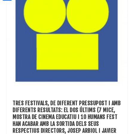
a
h
o
C
t
i
a
o
o
e
l
t
k
m
r
s
p
A
a
p
r
p
t
e
i
x
TRES FESTIVALS, DE DIFERENT PRESSUPOST I AMB
DIFERENTS RESULTATS: EL DOS ÚLTIMS (7 MICE,
MOSTRA DE CINEMA EDUCATIU I 10 HUMANS FEST
HAN ACABAR AMB LA SORTIDA DELS SEUS
RESPECTIUS DIRECTORS, JOSEP ARBIOL I JAVIER