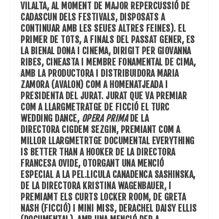
VILALTA, AL MOMENT DE MAJOR REPERCUSSIÓ DE
CADASCUN DELS FESTIVALS, DISPOSATS A
CONTINUAR AMB LES SEUES ALTRES FEINES). EL
PRIMER DE TOTS, A FINALS DEL PASSAT GENER, ES
LA BIENAL DONA I CINEMA, DIRIGIT PER GIOVANNA
RIBES, CINEASTA I MEMBRE FONAMENTAL DE CIMA,
AMB LA PRODUCTORA I DISTRIBUIDORA MARIA
ZAMORA (AVALON) COM A HOMENATJEADA I
PRESIDENTA DEL JURAT. JURAT QUE VA PREMIAR
COM A LLARGMETRATGE DE FICCIÓ EL TURC
WEDDING DANCE
,
OPERA PRIMA
DE LA
DIRECTORA CIGDEM SEZGIN, PREMIANT COM A
MILLOR LLARGMETRTGE DOCUMENTAL
EVERYTHING
IS BETTER THAN A HOOKER
DE LA DIRECTORA
FRANCESA OVIDE, OTORGANT UNA MENCIÓ
ESPECIAL A LA PEL.LICULA CANADENCA
SASHINSKA
,
DE LA DIRECTORA KRISTINA WAGENBAUER, I
PREMIAMT ELS CURTS
LOCKER ROOM
, DE GRETA
NASH (FICCIÓ) I
MINI MISS
, DERACHEL DAISY ELLIS