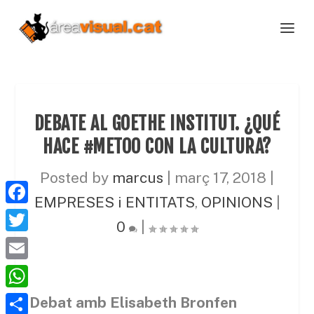
DEBATE AL GOETHE INSTITUT. ¿QUÉ
HACE #METOO CON LA CULTURA?
Posted by
marcus
|
març 17, 2018
|
EMPRESES i ENTITATS
,
OPINIONS
|
F
0
|
a
T
c
w
E
e
i
m
W
Debat amb Elisabeth Bronfen
b
t