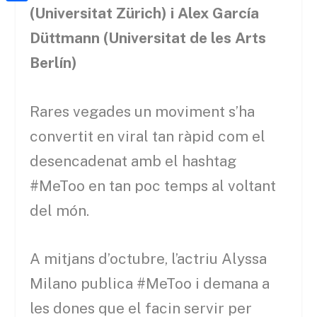
a
h
o
C
(Universitat Zürich) i Alex García
t
i
a
o
o
Düttmann (Universitat de les Arts
e
l
t
k
m
Berlín)
r
s
p
A
a
Rares vegades un moviment s’ha
p
r
convertit en viral tan ràpid com el
p
t
desencadenat amb el hashtag
e
#MeToo en tan poc temps al voltant
i
del món.
x
A mitjans d’octubre, l’actriu Alyssa
Milano publica #MeToo i demana a
les dones que el facin servir per