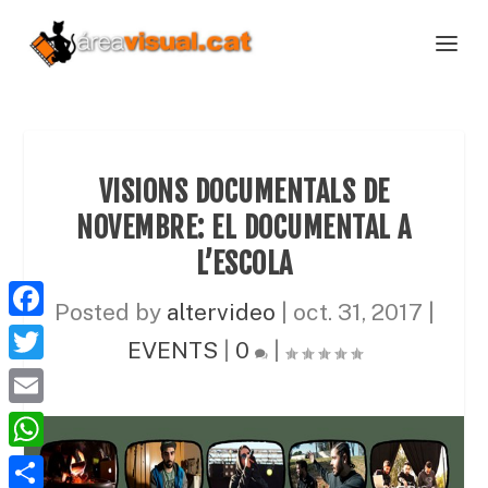
VISIONS DOCUMENTALS DE
NOVEMBRE: EL DOCUMENTAL A
L’ESCOLA
Posted by
altervideo
|
oct. 31, 2017
|
F
EVENTS
|
0
|
a
T
c
w
E
e
i
m
W
b
t