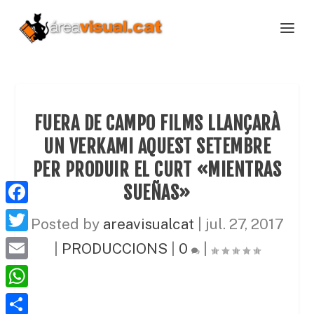
FUERA DE CAMPO FILMS LLANÇARÀ
UN VERKAMI AQUEST SETEMBRE
PER PRODUIR EL CURT «MIENTRAS
SUEÑAS»
F
Posted by
areavisualcat
|
jul. 27, 2017
a
T
|
PRODUCCIONS
|
0
|
c
w
E
e
i
m
W
b
t