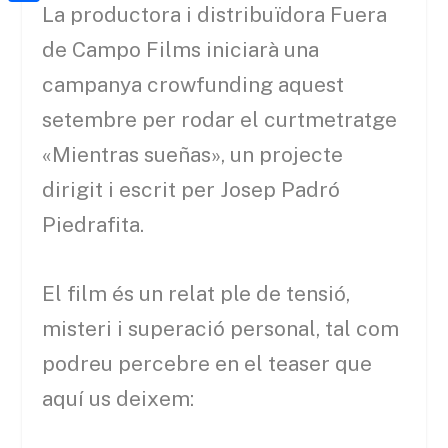
a
h
La productora i distribuïdora Fuera
o
C
t
i
a
o
o
de Campo Films iniciarà una
e
l
t
k
m
campanya crowfunding aquest
r
s
p
setembre per rodar el curtmetratge
A
a
«Mientras sueñas», un projecte
p
r
dirigit i escrit per Josep Padró
p
t
Piedrafita.
e
i
El film és un relat ple de tensió,
x
misteri i superació personal, tal com
podreu percebre en el teaser que
aquí us deixem: