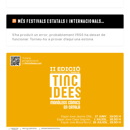
MÉS FESTIVALS ESTATALS I INTERNACIONALS…
S'ha produït un error; probablement l'RSS ha deixat de
funcionar. Torneu-ho a provar d'aquí una estona.