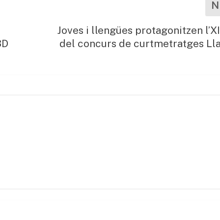
N
Joves i llengües protagonitzen l’X
3D
del concurs de curtmetratges Ll