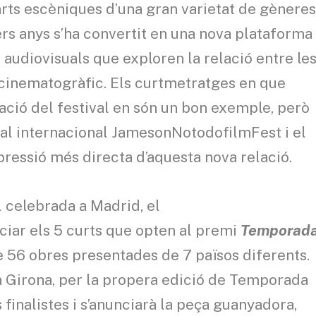
arts escèniques d’una gran varietat de gènere
rrers anys s’ha convertit en una nova plataforma
 audiovisuals que exploren la relació entre le
e cinematogràfic. Els curtmetratges en que
ció del festival en són un bon exemple, però
ival internacional JamesonNotodofilmFest i el
pressió més directa d’aquesta nova relació.
al celebrada a Madrid, el
ar els 5 curts que opten al premi
Temporad
e 56 obres presentades de 7 països diferents.
 a Girona, per la propera edició de Temporada
s finalistes i s’anunciarà la peça guanyadora,