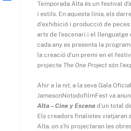
a
h
Temporada Alta és un festival d’
o
C
t
i
a
i estils. En aquesta línia, els da
o
o
e
l
t
k
m
d’exhibició i producció de peces
r
s
p
arts de l’escenari i el llenguatg
A
a
cada any es presenta la programa
p
r
la creació d’un premi en el fest
p
t
projecte
The One Project
són l’ex
e
i
Ahir a la nit, a la seva Gala Ofici
x
JamesonNotodofilmFest va anunci
Alta – Cine y Escena
d’un total d
Els creadors finalistes viatjaran
Alta, on s’hi projectaran les obre