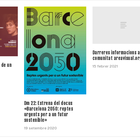
Darreres informacions a
comunitat areavisual.or
a de un
15 febrer 2021
Dm 22: Estrena del docus
«Barcelona 2050: reptes
urgents per a un futur
sostenible»
19 setembre 2020