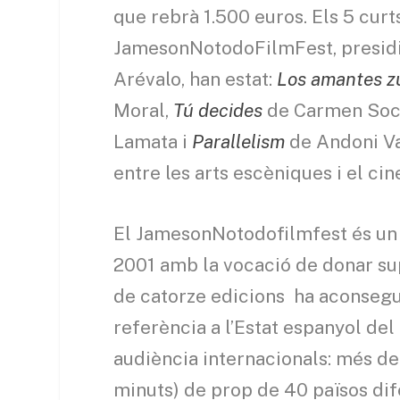
que rebrà 1.500 euros. Els 5 curt
JamesonNotodoFilmFest, presidit 
Arévalo, han estat:
Los amantes z
Moral,
Tú decides
de Carmen Socí
Lamata i
Parallelism
de Andoni Val
entre les arts escèniques i el ci
El JamesonNotodofilmfest és un f
2001 amb la vocació de donar sup
de catorze edicions
ha aconsegu
referència a l’Estat espanyol del
audiència internacionals: més d
minuts) de prop de 40 països di