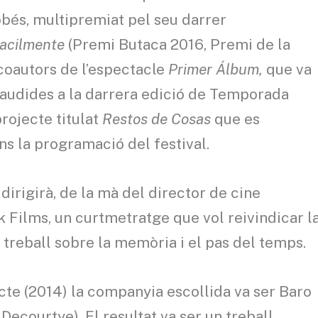
obés, multipremiat pel seu darrer
facilmente
(Premi Butaca 2016, Premi de la
 coautors de l’espectacle
Primer Álbum,
que va
laudides a la darrera edició de Temporada
rojecte titulat
Restos de Cosas
que es
ns la programació del festival.
dirigirà, de la mà del director de cine
 Films, un curtmetratge que vol reivindicar l
n treball sobre la memòria i el pas del temps.
cte (2014) la companyia escollida va ser Baro
 Decourtye). El resultat va ser un treball