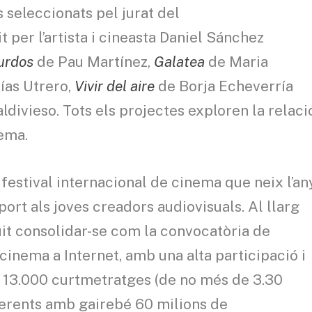
s seleccionats pel jurat del
per l’artista i cineasta Daniel Sánchez
urdos
de Pau Martínez,
Galatea
de Maria
as Utrero,
Vivir del aire
de Borja Echeverría
divieso. Tots els projectes exploren la relaci
nema.
estival internacional de cinema que neix l’an
ort als joves creadors audiovisuals. Al llarg
it consolidar-se com la convocatòria de
 cinema a Internet, amb una alta participació i
e 13.000 curtmetratges (de no més de 3.30
ferents amb gairebé 60 milions de