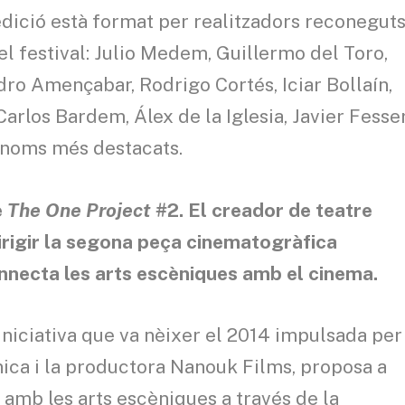
edició està format per realitzadors reconegut
el festival: Julio Medem, Guillermo del Toro,
dro Amençabar, Rodrigo Cortés, Iciar Bollaín,
arlos Bardem, Álex de la Iglesia, Javier Fesser
 noms més destacats.
e
The One Project #
2.
El creador de teatre
dirigir la segona peça cinematogràfica
nnecta les arts escèniques amb el cinema.
 iniciativa que va nèixer el 2014 impulsada per
ica i la productora Nanouk Films, proposa a
amb les arts escèniques a través de la