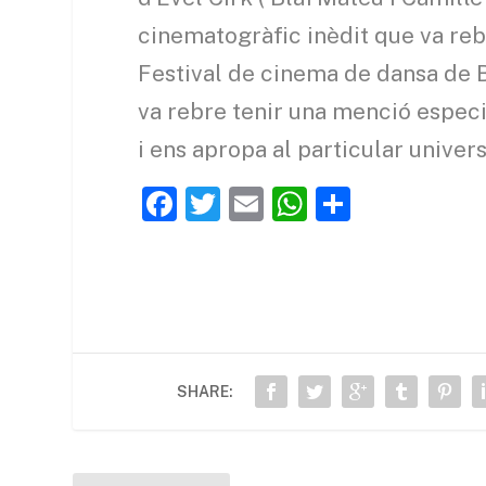
cinematogràfic inèdit que va reb
Festival de cinema de dansa de B
va rebre tenir una menció especi
i ens apropa al particular unive
F
T
E
W
C
a
w
m
h
o
c
itt
ai
at
m
e
er
l
s
p
b
A
ar
o
p
te
SHARE:
o
p
ix
k