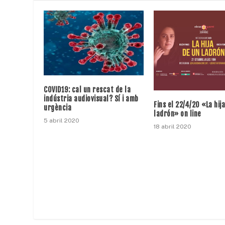
COVID19: cal un rescat de la
indústria audiovisual? Sí i amb
Fins el 22/4/20 «La hij
urgència
ladrón» on line
5 abril 2020
18 abril 2020