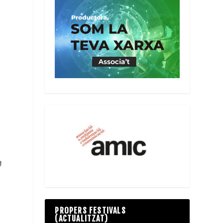
s
s
a
PROPERS FESTIVALS
(ACTUALITZAT)