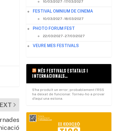
10/03/2027 - 17/03/2027
FESTIVAL OMNIUM DE CINEMA
10/03/2027 - 18/03/2027
PHOTO FORUM FEST
22/03/2027 - 27/03/2027
VEURE MES FESTIVALS
MÉS FESTIVALS ESTATALS I
INTERNACIONALS…
S'ha produït un error; probablement l'RSS
ha deixat de funcionar. Torneu-ho a provar
d'aquí una estona.
EXT
ornades
nicació