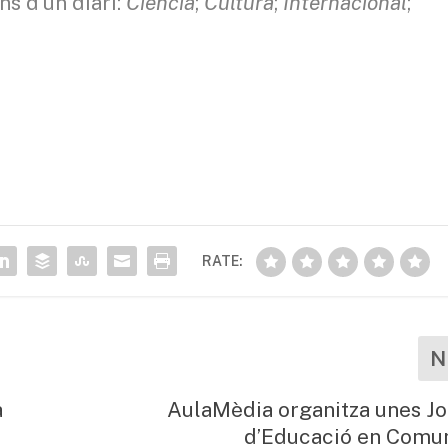
s d’un diari:
Ciència
;
Cultura
;
Internacional
;
RATE:
N
à
AulaMèdia organitza unes J
d’Educació en Comu