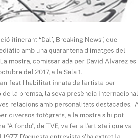
ció itinerant “Dalí, Breaking News”, que
mediàtic amb una quarantena d’imatges del
. La mostra, comissariada per David Alvarez es
octubre del 2017, a la Sala 1.
fest l’habilitat innata de l’artista per
ó de la premsa, la seva presència internacional
seves relacions amb personalitats destacades. 
er diversos fotògrafs, a la mostra s’hi pot
 “A fondo”, de TVE, va fer a l’artista i que va
1977. D’aquesta entrevista s’ha extret la