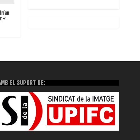
drían
r «
AMB EL SUPORT DE: