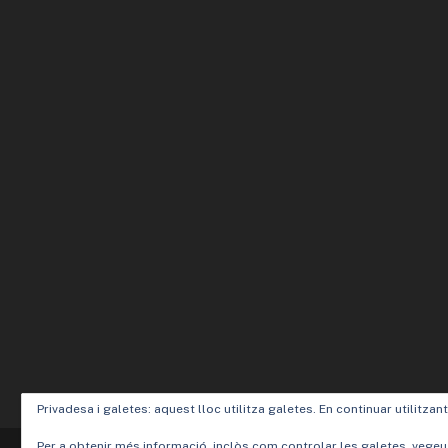
Privadesa i galetes: aquest lloc utilitza galetes. En continuar utilitzan
Per a obtenir més informació, inclòs com controlar les galetes, vegeu