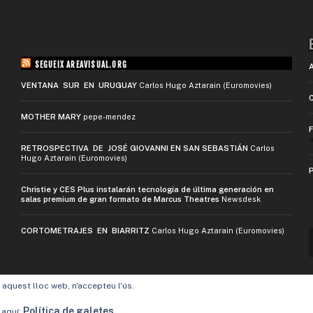
SEGUEIX AREAVISUAL.ORG
VENTANA SUR EN URUGUAY
Carlos Hugo Aztarain (Euromovies)
MOTHER MARY
pepe-mendez
a
RETROSPECTIVA DE JOSÉ GIOVANNI EN SAN SEBASTIÁN
Carlos
Hugo Aztarain (Euromovies)
Christie y CES Plus instalarán tecnología de última generación en
salas premium de gran formato de Marcus Theatres
Newsdesk
CORTOMETRAJES EN BIARRITZ
Carlos Hugo Aztarain (Euromovies)
t aquest lloc web, n'accepteu l'ús.
Política de galetes
 aquí: