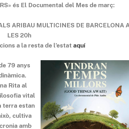
» és El Documental del Mes de març:
ALS ARIBAU MULTICINES DE BARCELONA 
LES 20h
cions a la resta de l’estat
aquí
de 79 anys
odinàmica.
na Rita al
losofia vital
a terra estan
ixò, cultiva
ncronia amb