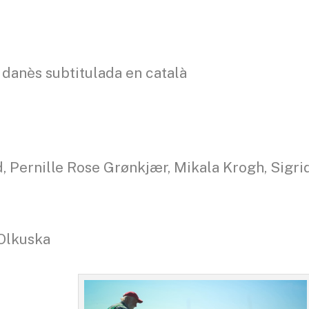
 danès subtitulada en català
, Pernille Rose Grønkjær, Mikala Krogh, Sigri
Olkuska