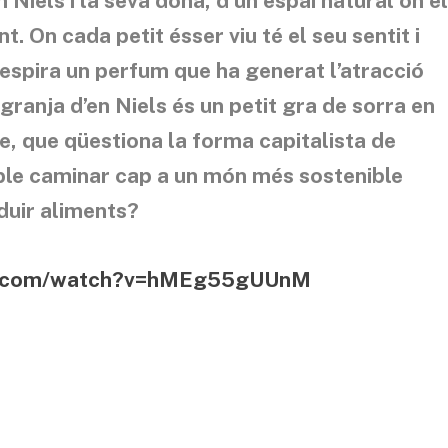
 Niels i la seva dona, d’un espai natural on e
. On cada petit ésser viu té el seu sentit i
respira un perfum que ha generat l’atracció
granja d’en Niels és un petit gra de sorra en
e, que qüestiona la forma capitalista de
ble caminar cap a un món més sostenible
duir aliments?
be.com/watch?v=hMEg55gUUnM