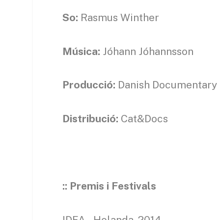
So:
Rasmus Winther
Música:
Jóhann Jóhannsson
Producció:
Danish Documentary 
Distribució:
Cat&Docs
::
Premis i Festivals
IDFA – Holanda, 2014