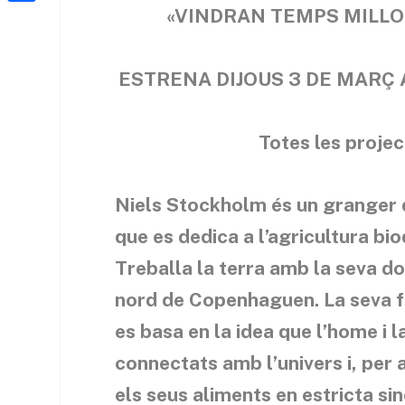
a
h
«VINDRAN TEMPS MILLORS
o
C
t
i
a
o
o
e
l
t
k
m
ESTRENA DIJOUS 3 DE MARÇ 
r
s
p
A
a
Totes les projec
p
r
p
t
Niels Stockholm és un granger 
e
que es dedica a l’agricultura bi
i
Treballa la terra amb la seva do
x
nord de Copenhaguen. La seva fi
es basa en la idea que l’home i l
connectats amb l’univers i, per a
els seus aliments en estricta si