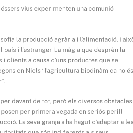
ls éssers vius experimenten una comunió
osofia la producció agrària i l’alimentació, i aix
l país i l’estranger. La màgia que desprèn la
s i clients a causa d’uns productes que se
egons en Niels “l’agricultura biodinàmica no é
”.
per davant de tot, però els diversos obstacles
posen per primera vegada en seriós perill
ucció. La seva granja s’ha hagut d’adaptar a le
utoritats que són indiferents als seus