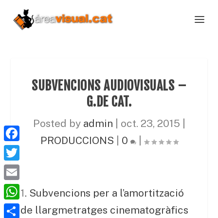
SUBVENCIONS AUDIOVISUALS –
G.DE CAT.
Posted by
admin
|
oct. 23, 2015
|
PRODUCCIONS
|
0
|
F
a
T
c
w
E
1
. Subvencions per a l’amortització
e
i
m
W
de llargmetratges cinematogràfics
b
t