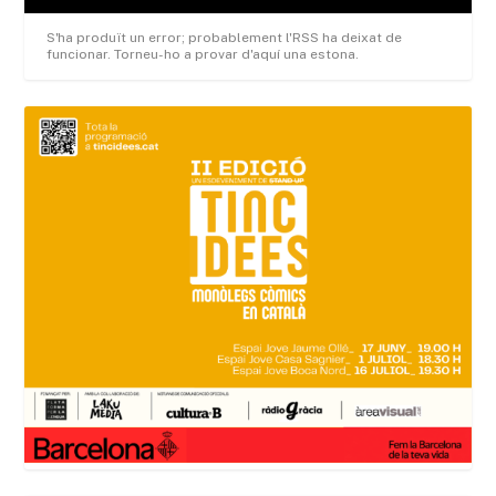
S'ha produït un error; probablement l'RSS ha deixat de
funcionar. Torneu-ho a provar d'aquí una estona.