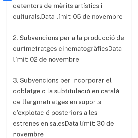
a
h
o
C
detentors de mèrits artístics i
t
i
a
o
o
culturals.Data límit: 05 de novembre
e
l
t
k
m
r
s
p
2. Subvencions per a la producció de
A
a
curtmetratges cinematogràficsData
p
r
límit: 02 de novembre
p
t
e
3. Subvencions per incorporar el
i
doblatge o la subtitulació en català
x
de llargmetratges en suports
d’explotació posteriors a les
estrenes en salesData límit: 30 de
novembre