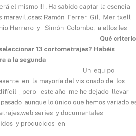
rá el mismo !!! , Ha sabido captar la esencia
s maravillosas: Ramón Ferrer Gil, Meritxell
onio Herrero y Simón Colombo, a ellos les
mucho.
Qué criteri
a seleccionar 13 cortometrajes? Habéis
era a la segunda
ión?
Un equipo
esente en la mayoría del visionado de los
difícil , pero este año me he dejado llevar
 pasado ,aunque lo único que hemos variado e
metrajes,web series y documentales
gidos y producidos en
lunya.