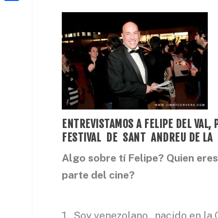
a
h
o
C
t
i
a
o
o
e
l
t
k
m
r
s
p
A
a
p
r
p
t
e
ENTREVISTAMOS A FELIPE DEL VAL, 
i
FESTIVAL DE SANT ANDREU DE LA
x
Algo sobre tí Felipe? Quien eres
parte del cine?
Soy venezolano , nacido en la 