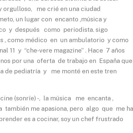
y orgulloso, me crié en una ciudad
eto, un lugar con encanto ,música y
ico y después como periodista. sigo
es , como médico en un ambulatorio y como
nal 11 y “che-vere magazine” . Hace 7 años
os por una oferta de trabajo en España que
ea de pediatría y me monté en este tren
cine (sonríe) -, la música me encanta ,
afía también me apasiona, pero algo que me h
ender es a cocinar, soy un chef frustrado