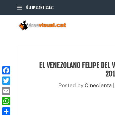
ÚLTIMS ARTICLES:
EL VENEZOLANO FELIPE DEL 
201
F
Posted by
Cinecienta
a
T
c
w
E
e
i
m
W
b
t