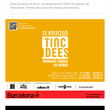
S'ha produït un error; probablement l'RSS ha deixat de
funcionar. Torneu-ho a provar d'aquí una estona.