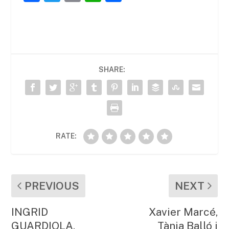
a
w
m
h
o
c
itt
ai
at
m
e
er
l
s
p
b
A
ar
SHARE:
o
p
te
o
p
ix
k
RATE:
PREVIOUS
NEXT
INGRID
Xavier Marcé,
GUARDIOLA,
Tània Balló i