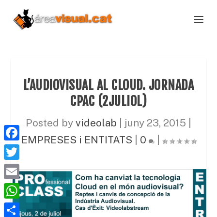
L’AUDIOVISUAL AL CLOUD. JORNADA
CPAC (2JULIOL)
Posted by
videolab
|
juny 23, 2015
|
EMPRESES i ENTITATS
|
0
|
F
a
T
c
w
E
e
i
m
W
b
t