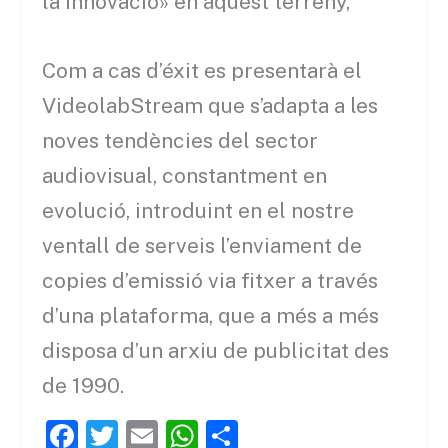
la innovacio» en aquest terreny,
Com a cas d’éxit es presentarà el
VideolabStream que s’adapta a les
noves tendències del sector
audiovisual, constantment en
evolució, introduint en el nostre
ventall de serveis l’enviament de
copies d’emissió via fitxer a través
d’una plataforma, que a més a més
disposa d’un arxiu de publicitat des
de 1990.
F
T
E
W
C