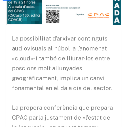
a
h
o
C
t
i
a
o
o
e
l
t
k
m
r
s
p
La possibilitat d’arxivar continguts
A
a
p
audiovisuals al núbol .a l’anomenat
r
p
«cloud»- i també de lliurar-los entre
t
poscions molt allunyades
e
i
geogràficament, implica un canvi
x
fonamental en el da a dia del sector.
La propera conferència que prepara
CPAC parla justament de «l’estat de