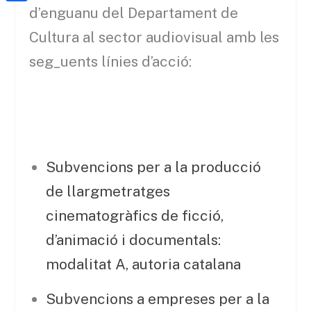
a
h
o
C
d’enguanu del Departament de
t
i
a
o
o
Cultura al sector audiovisual amb les
e
l
t
k
m
seg_uents línies d’acció:
r
s
p
A
a
p
r
p
t
Subvencions per a la producció
e
i
de llargmetratges
x
cinematogràfics de ficció,
d’animació i documentals:
modalitat A, autoria catalana
Subvencions a empreses per a la