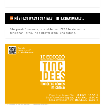
MÉS FESTIVALS ESTATALS I INTERNACIONALS…
S'ha produït un error; probablement l'RSS ha deixat de
funcionar. Torneu-ho a provar d'aquí una estona.