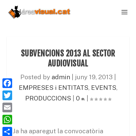
SUBVENCIONS 2013 AL SECTOR
AUDIOVISUAL
Posted by
admin
|
juny 19, 2013
|
EMPRESES i ENTITATS
,
EVENTS
,
F
PRODUCCIONS
|
0
|
a
T
c
w
E
e
i
m
W
Ja ha aparegut la convocatòria
b
t