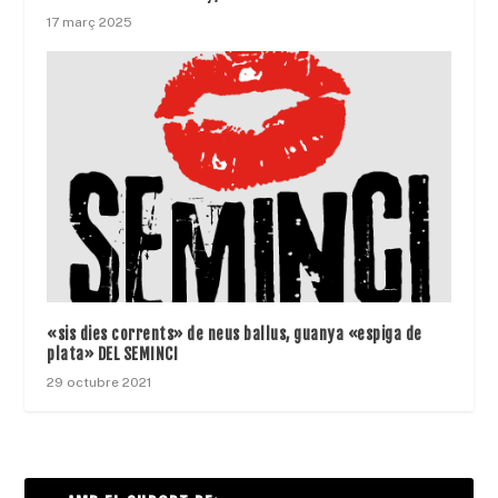
17 març 2025
«sis dies corrents» de neus ballus, guanya «espiga de
plata» DEL SEMINCI
29 octubre 2021