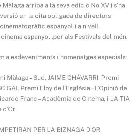
 Màlaga arriba a la seva edició No XV i s’ha
versió en la cita obligada de directors
l cinematogràfic espanyol i a nivell
 cinema espanyol ,per als Festivals del món.
om a esdeveniments i homenatges especials:
emi Màlaga – Sud, JAIME CHÁVARRI, Premi
 GAI, Premi Eloy de l’Església – L’Opinió de
ardo Franc – Acadèmia de Cinema, i LA TIA
 d’Or.
e COMPETIRAN PER LA BIZNAGA D’OR