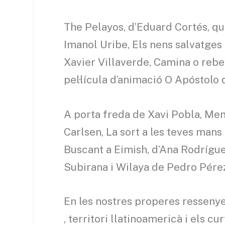
The Pelayos, d’Eduard Cortés, qu
Imanol Uribe, Els nens salvatges 
Xavier Villaverde, Camina o reben
pel·lícula d’animació O Apóstolo
A porta freda de Xavi Pobla, Me
Carlsen, La sort a les teves mans
Buscant a Eimish, d’Ana Rodrígu
Subirana i Wilaya de Pedro Pére
En les nostres properes resseny
, territori llatinoamericà i els 