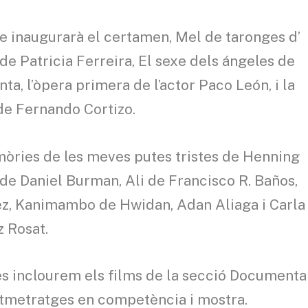
e inaugurarà el certamen, Mel de taronges d’
de Patricia Ferreira, El sexe dels ángeles de
ta, l’òpera primera de l’actor Paco León, i la
 de Fernando Cortizo.
mòries de les meves putes tristes de Henning
 de Daniel Burman, Ali de Francisco R. Baños,
ez, Kanimambo de Hwidan, Adan Aliaga i Carla
z Rosat.
es inclourem els films de la secció Documenta
curtmetratges en competència i mostra.