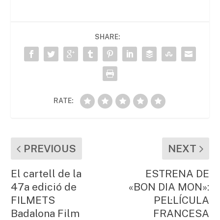
e
er
l
s
p
b
A
ar
SHARE:
o
p
te
o
p
ix
k
RATE:
PREVIOUS
NEXT
El cartell de la
ESTRENA DE
47a edició de
«BON DIA MON»:
FILMETS
PEL·LÍCULA
Badalona Film
FRANCESA