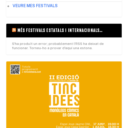
VEURE MES FESTIVALS
MÉS FESTIVALS ESTATALS I INTERNACIONALS…
S'ha produït un error; probablement l'RSS ha deixat de
funcionar. Torneu-ho a provar d'aquí una estona.