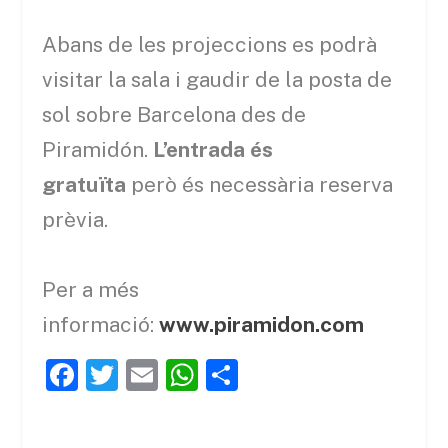
Abans de les projeccions es podrà
visitar la sala i gaudir de la posta de
sol sobre Barcelona des de
Piramidón.
L’entrada és
gratuïta
però és necessària reserva
prèvia.
Per a més
informació:
www.piramidon.com
F
T
E
W
C
a
w
m
h
o
c
itt
ai
at
m