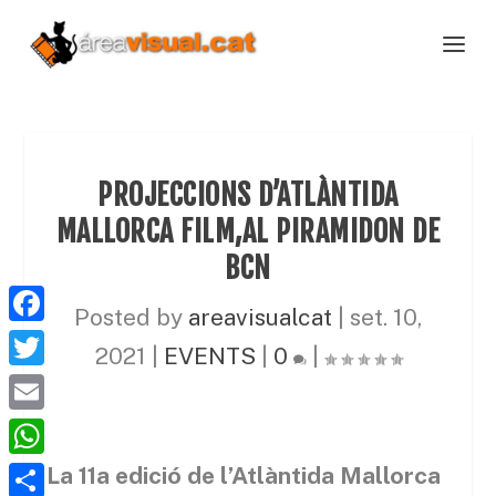
PROJECCIONS D’ATLÀNTIDA
MALLORCA FILM,AL PIRAMIDON DE
BCN
Posted by
areavisualcat
|
set. 10,
F
2021
|
EVENTS
|
0
|
a
T
c
w
E
e
i
m
W
La 11a edició de l’Atlàntida Mallorca
b
t