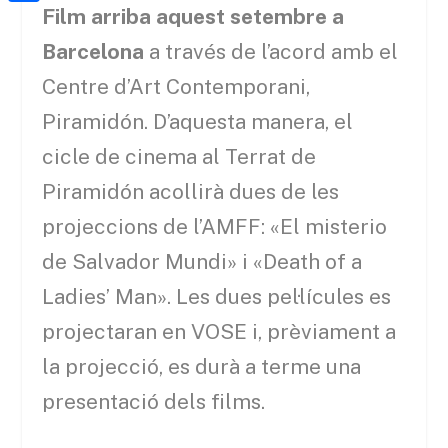
a
h
Film arriba aquest setembre a
o
C
t
i
a
o
o
Barcelona
a través de l’acord amb el
e
l
t
k
m
Centre d’Art Contemporani,
r
s
p
Piramidón. D’aquesta manera, el
A
a
cicle de cinema al Terrat de
p
r
Piramidón acollirà dues de les
p
t
projeccions de l’AMFF: «El misterio
e
de Salvador Mundi» i «Death of a
i
Ladies’ Man». Les dues pel·lícules es
x
projectaran en VOSE i, prèviament a
la projecció, es durà a terme una
presentació dels films.