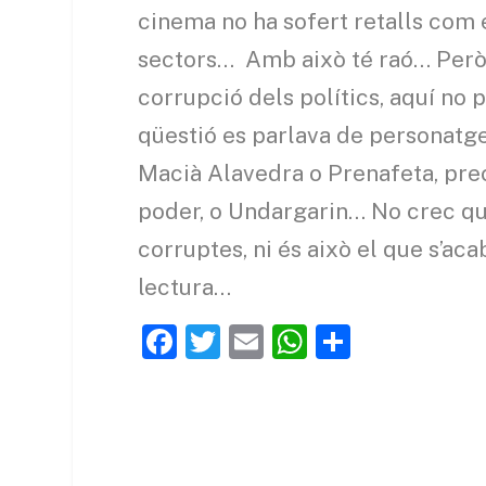
cinema no ha sofert retalls com 
sectors… Amb això té raó… Però u
corrupció dels polítics, aquí no 
qüestió es parlava de personatge
Macià Alavedra o Prenafeta, prec
poder, o Undargarin… No crec que 
corruptes, ni és això el que s’ac
lectura…
F
T
E
W
C
a
w
m
h
o
c
itt
ai
at
m
e
er
l
s
p
b
A
ar