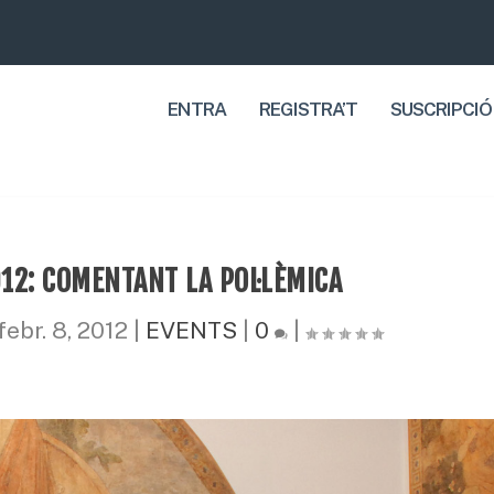
ENTRA
REGISTRA’T
SUSCRIPCIÓ
12: COMENTANT LA POL·LÈMICA
febr. 8, 2012
|
EVENTS
|
0
|