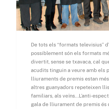
De tots els “formats televisius” 
possiblement són els formats m
divertit, sense se txavaca, cal qu
acudits tinguin a veure amb els
lliuraments de premis estan més e
altres guanyadors repeteixen llis
familiars, als veïns…L’anti-espec
gala de lliurament de premis és q