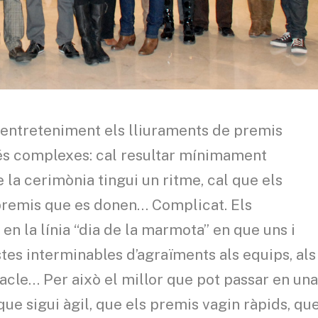
d’entreteniment els lliuraments de premis
és complexes: cal resultar mínimament
e la cerimònia tingui un ritme, cal que els
 premis que es donen… Complicat. Els
n la línia “dia de la marmota” en que uns i
tes interminables d’agraïments als equips, als
tacle… Per això el millor que pot passar en un
ue sigui àgil, que els premis vagin ràpids, qu