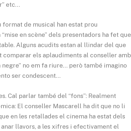
ur” etc…
u format de musical han estat prou
a “mise en scène” dels presentadors ha fet qu
able. Alguns acudits estan al llindar del que
t comparar els aplaudiments al conseller am
Pa negre” no em fa riure… però també imagino
ntento ser condescent…
es. Cal parlar també del “fons”: Realment
èmica: El conseller Mascarell ha dit que no li
que en les retallades el cinema ha estat dels
anar llavors, a les xifres i efectivament el