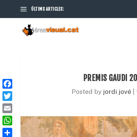
ÚLTIMS ARTICLES:
PREMIS GAUDI 20
Posted by
jordi jové
|
F
a
T
c
w
E
e
i
m
W
b
t