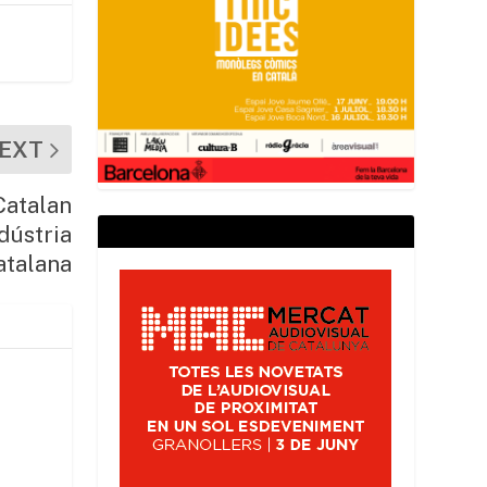
EXT
Catalan
dústria
atalana