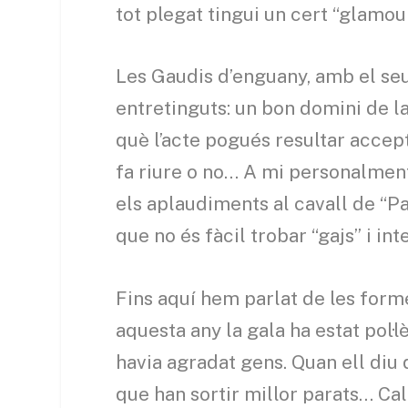
tot plegat tingui un cert “glamo
Les Gaudis d’enguany, amb el se
entretinguts: un bon domini de l
què l’acte pogués resultar accept
fa riure o no… A mi personalmen
els aplaudiments al cavall de “
que no és fàcil trobar “gajs” i i
Fins aquí hem parlat de les form
aquesta any la gala ha estat pol·l
havia agradat gens. Quan ell diu 
que han sortir millor parats… Cal 