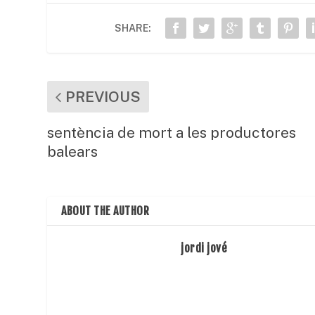
o
p
te
SHARE:
o
p
ix
k
PREVIOUS
sentència de mort a les productores
balears
ABOUT THE AUTHOR
jordi jové