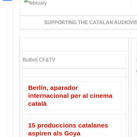
a
h
o
C
t
i
a
o
o
e
l
t
SUPPORTING THE CATALAN AUDIOVI
k
m
r
s
p
A
a
p
r
Butlletí CF&TV
p
t
e
i
Berlín, aparador
x
internacional per al cinema
català
15 produccions catalanes
aspiren als Goya