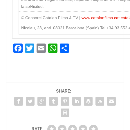
la sol·licitud.
© Consorci Catalan Films & TV |
www.catalanfilms.cat
cata
Nicolau, 23, entl. 08021 Barcelona (Spain) Tel +34 93 552
F
T
E
W
C
a
w
m
h
o
c
itt
ai
at
m
e
er
l
s
p
b
A
ar
SHARE:
o
p
te
o
p
ix
k
RATE: