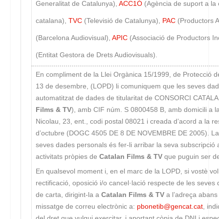
Generalitat de Catalunya),
ACC1Ó
(Agència de suport a la 
catalana),
TVC
(Televisió de Catalunya),
PAC
(Productors A
(Barcelona Audiovisual),
APIC
(Associació de Productors I
(Entitat Gestora de Drets Audiovisuals).
En compliment de la Llei Orgànica 15/1999, de Protecció 
13 de desembre, (LOPD) li comuniquem que les seves dades
automatitzat de dades de titularitat de CONSORCI CATAL
Films & TV
), amb CIF núm. S 0800458 B, amb domicili a la
Nicolau, 23, ent., codi postal 08021 i creada d’acord a la 
d’octubre (DOGC 4505 DE 8 DE NOVEMBRE DE 2005). La fina
seves dades personals és fer-li arribar la seva subscripció al
activitats pròpies de
Catalan Films & TV
que puguin ser de
En qualsevol moment i, en el marc de la LOPD, si vostè vol 
rectificació, oposició i/o cancel·lació respecte de les seves
de carta, dirigint-la a
Catalan Films & TV
a l’adreça abans 
missatge de correu electrònic a:
pbonetib@gencat.cat
, ind
del dret que vulgui exercitar, i aportant còpia de DNI i espe