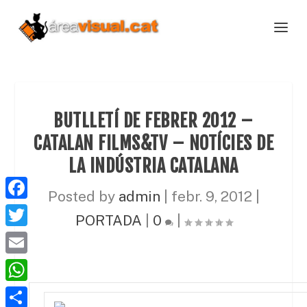
BUTLLETÍ DE FEBRER 2012 –
CATALAN FILMS&TV – NOTÍCIES DE
LA INDÚSTRIA CATALANA
Posted by
admin
|
febr. 9, 2012
|
F
PORTADA
|
0
|
a
T
c
w
E
e
i
m
W
b
t