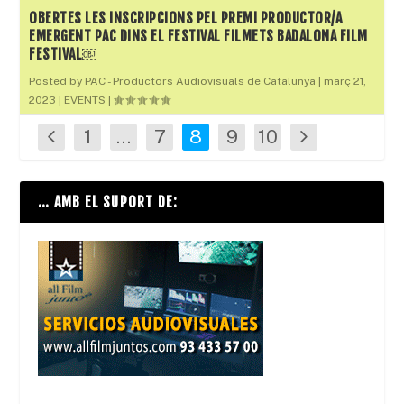
OBERTES LES INSCRIPCIONS PEL PREMI PRODUCTOR/A
EMERGENT PAC DINS EL FESTIVAL FILMETS BADALONA FILM
FESTIVAL￼
Posted by
PAC - Productors Audiovisuals de Catalunya
|
març 21,
2023
|
EVENTS
|
1
…
7
8
9
10
… AMB EL SUPORT DE: