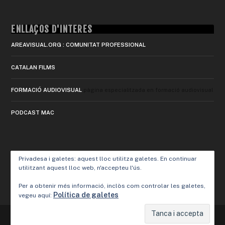
ENLLAÇOS D'INTERÈS
AREAVISUAL.ORG : COMUNITAT PROFESSIONAL
CATALAN FILMS
FORMACIÓ AUDIOVISUAL
pàgina especialitzada en formació audiovisual
PODCAST MAC
Privadesa i galetes: aquest lloc utilitza galetes. En continuar
utilitzant aquest lloc web, n'accepteu l'ús.
Per a obtenir més informació, inclòs com controlar les galetes,
Política de galetes
vegeu aquí:
Designed by
Elegant Themes
| Powered by
WordPress