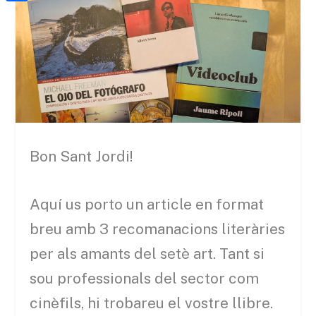
a
h
o
C
t
i
a
o
o
e
l
t
k
m
r
s
p
A
a
p
r
p
t
Bon Sant Jordi!
e
i
Aquí us porto un article en format
x
breu amb 3 recomanacions literàries
per als amants del setè art. Tant si
sou professionals del sector com
cinèfils, hi trobareu el vostre llibre.