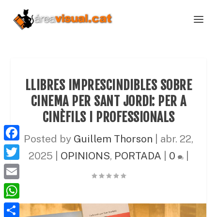
LLIBRES IMPRESCINDIBLES SOBRE
CINEMA PER SANT JORDI: PER A
CINÈFILS I PROFESSIONALS
Posted by
Guillem Thorson
|
abr. 22,
F
2025
|
OPINIONS
,
PORTADA
|
0
|
a
T
c
w
E
e
i
m
W
b
t