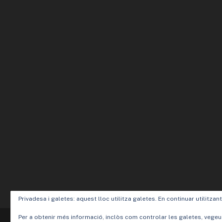
Privadesa i galetes: aquest lloc utilitza galetes. En continuar utilitzan
Per a obtenir més informació, inclòs com controlar les galetes, vegeu
Designed by
Elegant Themes
| Powered by
WordPress