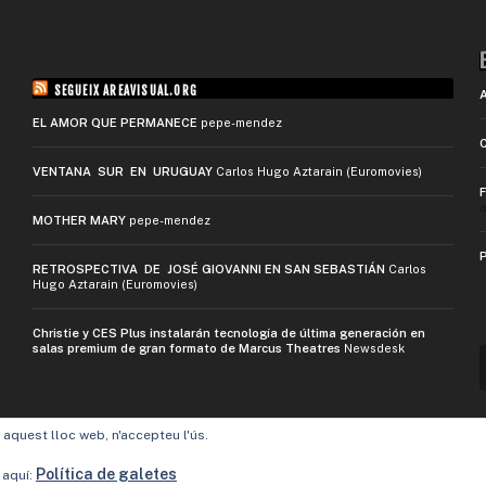
SEGUEIX AREAVISUAL.ORG
EL AMOR QUE PERMANECE
pepe-mendez
VENTANA SUR EN URUGUAY
Carlos Hugo Aztarain (Euromovies)
a
MOTHER MARY
pepe-mendez
RETROSPECTIVA DE JOSÉ GIOVANNI EN SAN SEBASTIÁN
Carlos
Hugo Aztarain (Euromovies)
Christie y CES Plus instalarán tecnología de última generación en
salas premium de gran formato de Marcus Theatres
Newsdesk
t aquest lloc web, n'accepteu l'ús.
Política de galetes
 aquí: