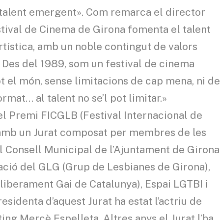
talent emergent». Com remarca el director
Festival de Cinema de Girona fomenta el talent
artística, amb un noble contingut de valors
Des del 1989, som un festival de cinema
ot el món, sense limitacions de cap mena, ni d
ormat… al talent no se’l pot limitar.»
l el Premi FICGLB (Festival Internacional de
amb un Jurat composat per membres de les
l Consell Municipal de l’Ajuntament de Girona
ació del GLG (Grup de Lesbianes de Girona),
liberament Gai de Catalunya), Espai LGTBI i
esidenta d’aquest Jurat ha estat l’actriu de
ting Mercè Espelleta. Altres anys el Jurat l’ha