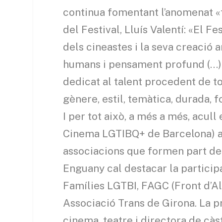
continua fomentant l’anomenat «
del Festival, Lluís Valentí: «El 
dels cineastes i la seva creació 
humans i pensament profund (…) 
dedicat al talent procedent de t
gènere, estil, temàtica, durada, f
I per tot això, a més a més, acul
Cinema LGTIBQ+ de Barcelona) 
associacions que formen part de
Enguany cal destacar la particip
Famílies LGTBI, FAGC (Front d’Al
Associació Trans de Girona. La pr
cinema, teatre i directora de càs