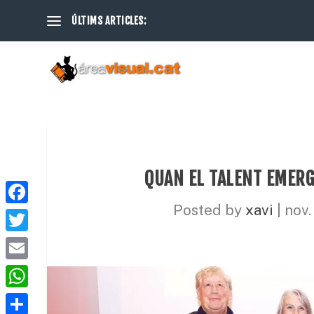
ÚLTIMS ARTICLES:
QUAN EL TALENT EMERG
Posted by
xavi
|
nov.
F
a
T
c
w
E
e
i
m
W
b
t