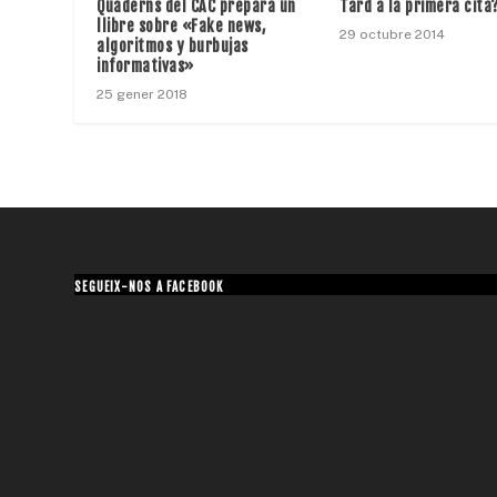
Quaderns del CAC prepara un
Tard a la primera cita
llibre sobre «Fake news,
29 octubre 2014
algoritmos y burbujas
informativas»
25 gener 2018
SEGUEIX-NOS A FACEBOOK