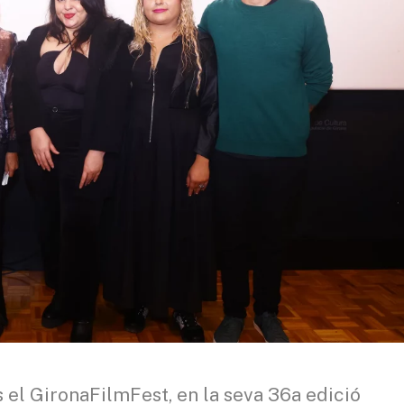
s el GironaFilmFest, en la seva 36a edició