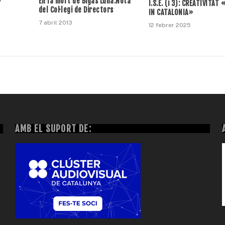
En la mort de Bigas Luna:Nota
?
I.S.E. (i 3): CREATIVITAT
del Col·legi de Directors
IN CATALONIA»
7 abril 2013
12 febrer 2025
AMB EL SUPORT DE: