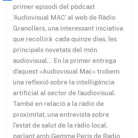
a
h
o
C
primer episodi del pòdcast
t
i
a
o
o
‘Audiovisual MAC’ al web de Ràdio
e
l
t
k
m
r
Granollers, una interessant iniciativa
s
p
que recollirà cada quinze dies, les
A
a
principals novetats del món
p
r
audiovisual… En la primer entrega
p
t
d’aquest «Audiovisual Mac» trobem
e
una reflexió sobre la intel·ligència
i
artificial al sector de l’audiovisual.
x
També en relació a la ràdio de
proximitat, una entrevista sobre
l’estat de salut de la ràdio local,
parlant amb Gemma Peris de Radio