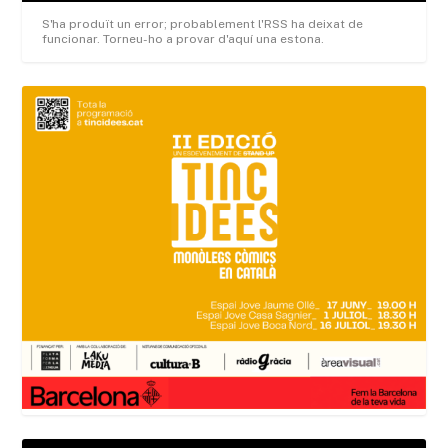
S'ha produït un error; probablement l'RSS ha deixat de
funcionar. Torneu-ho a provar d'aquí una estona.