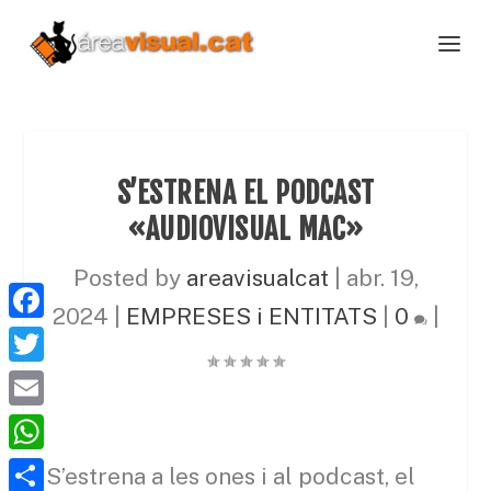
S’ESTRENA EL PODCAST
«AUDIOVISUAL MAC»
Posted by
areavisualcat
|
abr. 19,
2024
|
EMPRESES i ENTITATS
|
0
|
F
a
T
c
w
E
e
i
m
W
b
S’estrena a les ones i al podcast, el
t