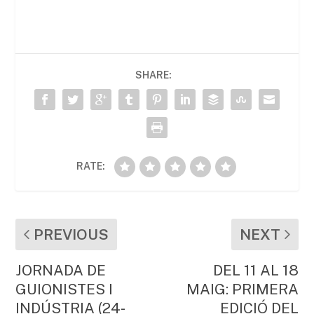
c
itt
ai
at
m
e
er
l
s
p
b
A
ar
SHARE:
o
p
te
o
p
ix
k
RATE:
PREVIOUS
NEXT
JORNADA DE
DEL 11 AL 18
GUIONISTES I
MAIG: PRIMERA
INDÚSTRIA (24-
EDICIÓ DEL