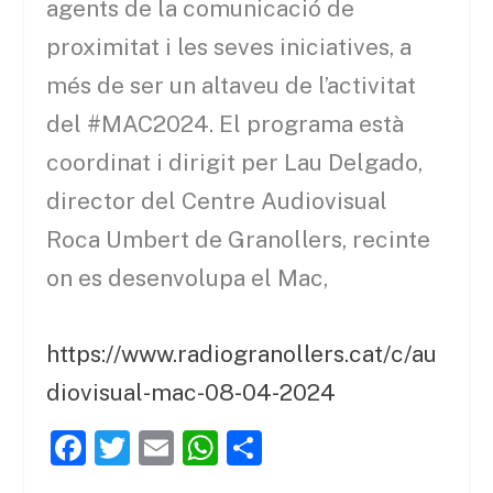
agents de la comunicació de
proximitat i les seves iniciatives, a
més de ser un altaveu de l’activitat
del #MAC2024. El programa està
coordinat i dirigit per Lau Delgado,
director del Centre Audiovisual
Roca Umbert de Granollers, recinte
on es desenvolupa el Mac,
https://www.radiogranollers.cat/c/au
diovisual-mac-08-04-2024
F
T
E
W
C
a
w
m
h
o