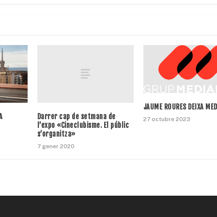
JAUME ROURES DEIXA MED
Darrer cap de setmana de
A
27 octubre 2023
l’expo «Cineclubisme. El públic
s’organitza»
7 gener 2020