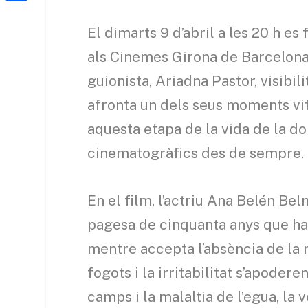
a
h
o
C
t
i
a
El dimarts 9 d’abril a les 20 h e
o
o
e
l
t
k
m
als Cinemes Girona de Barcelona.
r
s
p
guionista, Ariadna Pastor, visibil
A
a
afronta un dels seus moments vit
p
r
aquesta etapa de la vida de la don
p
t
cinematogràfics des de sempre.
e
i
En el film, l’actriu Ana Belén Bel
x
pagesa de cinquanta anys que ha 
mentre accepta l’absència de la re
fogots i la irritabilitat s’apoder
camps i la malaltia de l’egua, la 