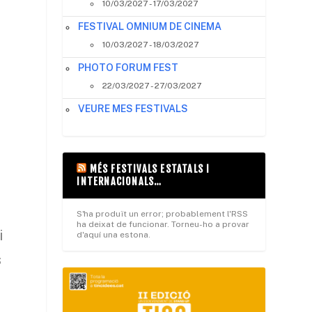
10/03/2027 - 17/03/2027
FESTIVAL OMNIUM DE CINEMA
10/03/2027 - 18/03/2027
PHOTO FORUM FEST
22/03/2027 - 27/03/2027
VEURE MES FESTIVALS
MÉS FESTIVALS ESTATALS I
INTERNACIONALS…
S'ha produït un error; probablement l'RSS
ha deixat de funcionar. Torneu-ho a provar
i
d'aquí una estona.
s