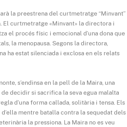
s farà la preestrena del curtmetratge “Minvant”
 El curtmetratge «Minvant» la directora i
itza el procés físic i emocional d’una dona que
als, la menopausa. Segons la directora,
a ha estat silenciada i exclosa en els relats
monte, s’endinsa en la pell de la Maira, una
de decidir si sacrifica la seva egua malalta
gla d’una forma callada, solitària i tensa. Els
en d’ella mentre batalla contra la sequedat dels
veterinària la pressiona. La Maira no es veu