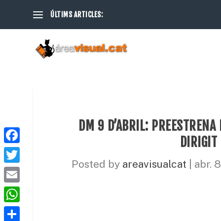
ÚLTIMS ARTICLES:
DM 9 D’ABRIL: PREESTRENA
DIRIGIT
F
Posted by
areavisualcat
|
abr. 
a
T
c
w
E
e
i
m
W
b
t