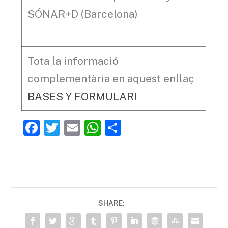
SÓNAR+D (Barcelona)
Tota la informació
complementària en aquest enllaç
BASES Y FORMULARI
F
T
E
W
C
a
w
m
h
o
c
itt
ai
at
m
e
er
l
s
p
b
A
ar
SHARE:
o
p
te
o
p
ix