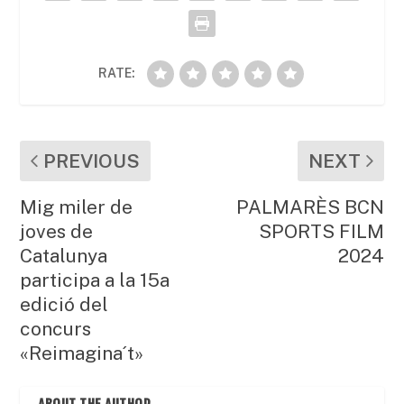
k
RATE:
PREVIOUS
NEXT
Mig miler de
PALMARÈS BCN
joves de
SPORTS FILM
Catalunya
2024
participa a la 15a
edició del
concurs
«Reimagina´t»