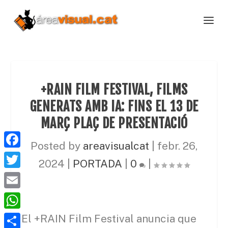
+RAIN FILM FESTIVAL, FILMS
GENERATS AMB IA: FINS EL 13 DE
MARÇ PLAÇ DE PRESENTACIÓ
Posted by
areavisualcat
|
febr. 26,
F
2024
|
PORTADA
|
0
|
a
T
c
w
E
e
i
m
W
El +RAIN Film Festival anuncia que
b
t