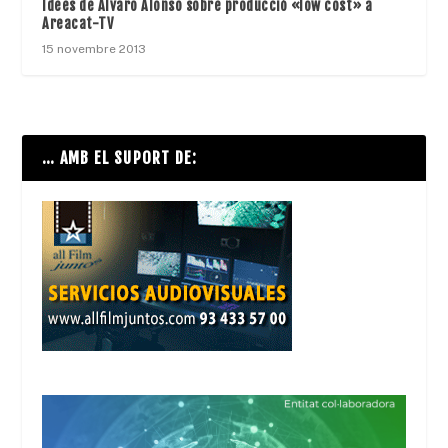
Idees de Alvaro Alonso sobre producció «low cost» a
Areacat-TV
15 novembre 2013
… AMB EL SUPORT DE: