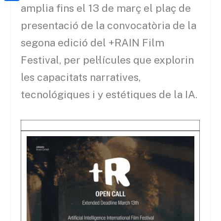
a
h
amplia fins el 13 de març el plaç de
o
C
t
i
a
o
o
presentació de la convocatòria de la
e
l
t
k
m
segona edició del +RAIN Film
r
s
p
Festival, per pel·lícules que explorin
A
a
les capacitats narratives,
p
r
tecnológiques i y estétiques de la IA.
p
t
e
i
x