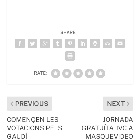
c
itt
ai
at
m
e
er
l
s
p
b
A
ar
SHARE:
o
p
te
o
p
ix
k
RATE:
PREVIOUS
NEXT
COMENÇEN LES
JORNADA
VOTACIONS PELS
GRATUÏTA JVC A
GAUDÍ
MASQUEVIDEO