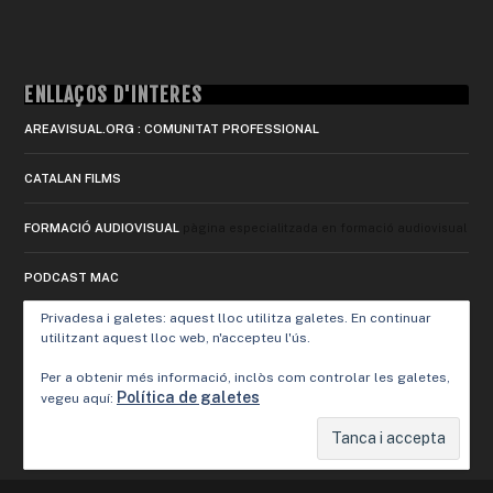
ENLLAÇOS D'INTERÈS
AREAVISUAL.ORG : COMUNITAT PROFESSIONAL
CATALAN FILMS
FORMACIÓ AUDIOVISUAL
pàgina especialitzada en formació audiovisual
PODCAST MAC
Privadesa i galetes: aquest lloc utilitza galetes. En continuar
utilitzant aquest lloc web, n'accepteu l'ús.
Per a obtenir més informació, inclòs com controlar les galetes,
Política de galetes
vegeu aquí: