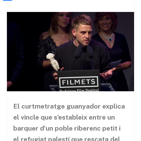
a
h
o
C
t
i
a
o
o
e
l
t
k
m
r
s
p
A
a
p
r
p
t
e
i
x
El curtmetratge guanyador explica
el vincle que s’estableix entre un
barquer d’un poble riberenc petit i
el refugiat palestí que rescata del