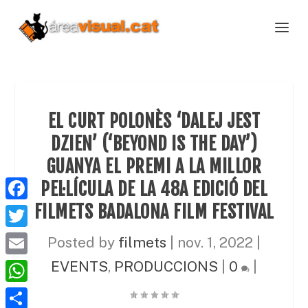
EL CURT POLONÈS ‘DALEJ JEST
DZIEN’ (‘BEYOND IS THE DAY’)
GUANYA EL PREMI A LA MILLOR
PEL·LÍCULA DE LA 48A EDICIÓ DEL
FILMETS BADALONA FILM FESTIVAL
F
a
T
Posted by
filmets
|
nov. 1, 2022
|
c
w
E
EVENTS
,
PRODUCCIONS
|
0
|
e
i
m
W
b
t