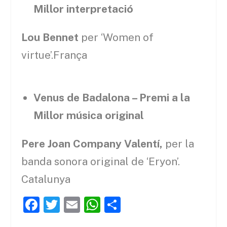
Millor interpretació
Lou Bennet
per ‘Women of
virtue’.França
Venus de Badalona – Premi a la
Millor música original
Pere Joan Company Valentí,
per la
banda sonora original de ‘Eryon’.
Catalunya
F
T
E
W
C
a
w
m
h
o