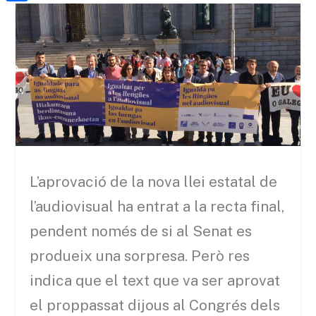
a
h
o
C
t
i
a
o
o
e
l
t
k
m
r
s
p
A
a
p
r
p
t
e
L’aprovació de la nova llei estatal de
i
l’audiovisual ha entrat a la recta final,
x
pendent només de si al Senat es
produeix una sorpresa. Però res
indica que el text que va ser aprovat
el proppassat dijous al Congrés dels