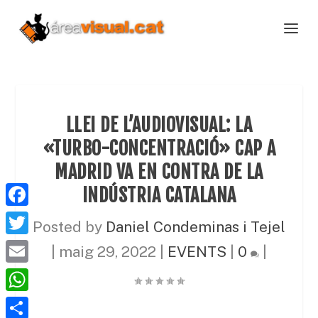
LLEI DE L’AUDIOVISUAL: LA
«TURBO-CONCENTRACIÓ» CAP A
MADRID VA EN CONTRA DE LA
INDÚSTRIA CATALANA
F
Posted by
Daniel Condeminas i Tejel
a
T
|
maig 29, 2022
|
EVENTS
|
0
|
c
w
E
e
i
m
W
b
t