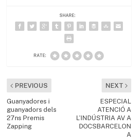
b
A
ar
SHARE:
o
p
te
o
p
ix
k
RATE:
PREVIOUS
NEXT
Guanyadores i
ESPECIAL
guanyadors dels
ATENCIÓ A
27ns Premis
L’INDÚSTRIA AV A
Zapping
DOCSBARCELON
A