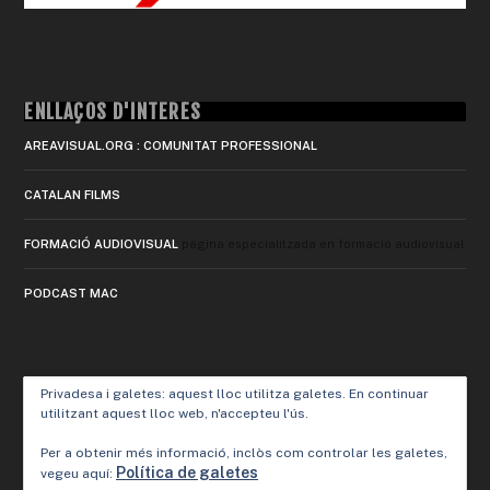
ENLLAÇOS D'INTERÈS
AREAVISUAL.ORG : COMUNITAT PROFESSIONAL
CATALAN FILMS
FORMACIÓ AUDIOVISUAL
pàgina especialitzada en formació audiovisual
PODCAST MAC
Privadesa i galetes: aquest lloc utilitza galetes. En continuar
utilitzant aquest lloc web, n'accepteu l'ús.
Per a obtenir més informació, inclòs com controlar les galetes,
Política de galetes
vegeu aquí: