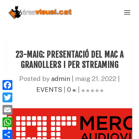
23-MAIG: PRESENTACIÓ DEL MAC A
GRANOLLERS I PER STREAMING
Posted by
admin
|
maig 21, 2022
|
EVENTS
|
0
|
F
a
T
c
w
E
e
i
m
W
b
t