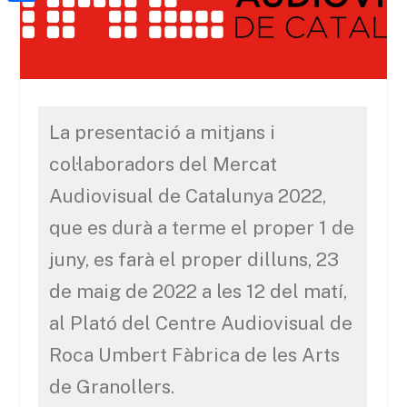
a
h
o
C
t
i
a
o
o
e
l
t
k
m
r
s
p
A
a
La presentació a mitjans i
p
r
col·laboradors del Mercat
p
t
Audiovisual de Catalunya 2022,
e
que es durà a terme el proper 1 de
i
juny, es farà el proper dilluns, 23
x
de maig de 2022 a les 12 del matí,
al Plató del Centre Audiovisual de
Roca Umbert Fàbrica de les Arts
de Granollers.