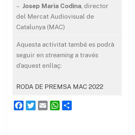
–
Josep Maria Codina
, director
del Mercat Audiovisual de
Catalunya (MAC)
Aquesta activitat també es podrà
seguir en
streaming
a través
d’aquest enllaç:
RODA DE PREMSA MAC 2022
F
T
E
W
C
a
w
m
h
o
c
itt
ai
at
m
e
er
l
s
p