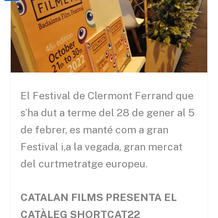
a
h
o
C
t
i
a
o
o
e
l
t
k
m
r
s
p
A
a
p
r
El Festival de Clermont Ferrand que
p
t
s’ha dut a terme del 28 de gener al 5
e
de febrer, es manté com a gran
i
Festival i,a la vegada, gran mercat
x
del curtmetratge europeu.
CATALAN FILMS PRESENTA EL
CATÀLEG SHORTCAT22