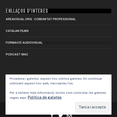
ENLLAÇOS D'INTERÈS
AREAVISUAL.ORG : COMUNITAT PROFESSIONAL
CATALAN FILMS
FORMACIÓ AUDIOVISUAL
pàgina especialitzada en formació audiovisual
PODCAST MAC
Privadesa i galetes: aquest lloc utilitza galetes. En continuar
utilitzant aquest lloc web, n'accepteu l'ús.
Per a obtenir més informació, inclòs com controlar les galetes,
Política de galetes
vegeu aquí:
Designed by
Elegant Themes
| Powered by
WordPress