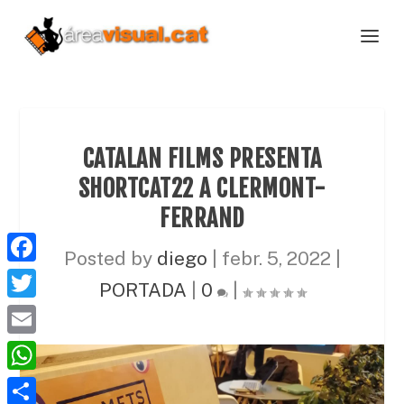
CATALAN FILMS PRESENTA
SHORTCAT22 A CLERMONT-
FERRAND
Posted by
diego
|
febr. 5, 2022
|
F
PORTADA
|
0
|
a
T
c
w
E
e
i
m
W
b
t