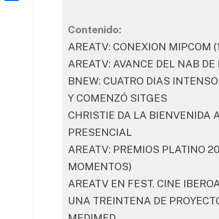
a
h
o
C
t
i
a
o
o
e
Contenido:
l
t
k
m
r
AREATV: CONEXION MIPCOM (1
s
p
AREATV: AVANCE DEL NAB DE 
A
a
BNEW: CUATRO DIAS INTENS
p
r
Y COMENZÓ SITGES
p
t
CHRISTIE DA LA BIENVENIDA
e
PRESENCIAL
i
AREATV: PREMIOS PLATINO 2
x
MOMENTOS)
AREATV EN FEST. CINE IBERO
UNA TREINTENA DE PROYECT
MEDIMED