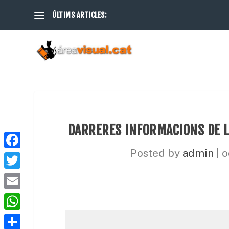
ÚLTIMS ARTICLES:
DARRERES INFORMACIONS DE 
Posted by
admin
|
o
F
a
T
c
w
E
e
i
m
W
b
t