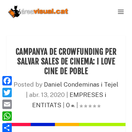
CAMPANYA DE CROWFUNDING PER
SALVAR SALES DE CINEMA: I LOVE
CINE DE POBLE
Posted by
Daniel Condeminas i Tejel
F
|
abr. 13, 2020
|
EMPRESES i
a
T
ENTITATS
|
0
|
c
w
E
e
i
m
W
b
t