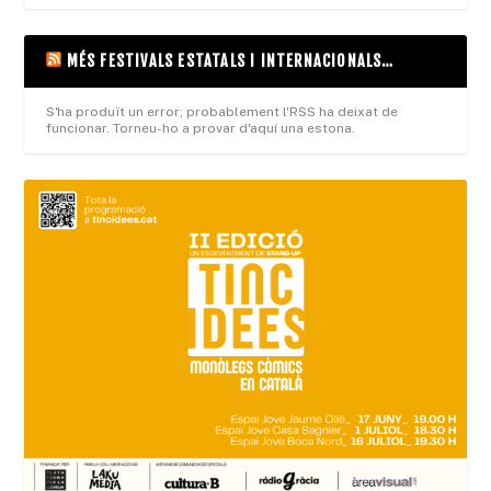
MÉS FESTIVALS ESTATALS I INTERNACIONALS…
S'ha produït un error; probablement l'RSS ha deixat de
funcionar. Torneu-ho a provar d'aquí una estona.