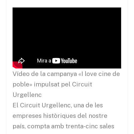
Vídeo de la campanya «I love cine de
poble» impulsat pel Circuit
Urgellenc
El Circuit Urgellenc, una de les
empreses històriques del nostre
país, compta amb trenta-cinc sales