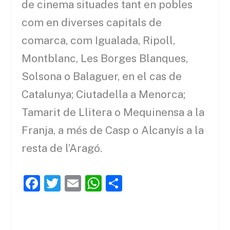
de cinema situades tant en pobles
com en diverses capitals de
comarca, com Igualada, Ripoll,
Montblanc, Les Borges Blanques,
Solsona o Balaguer, en el cas de
Catalunya; Ciutadella a Menorca;
Tamarit de Llitera o Mequinensa a la
Franja, a més de Casp o Alcanyís a la
resta de l’Aragó.
F
T
E
W
C
a
w
m
h
o
c
itt
ai
at
m