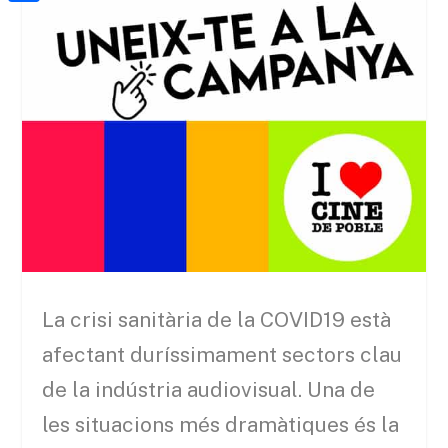
a
h
o
C
t
i
a
o
o
e
l
t
k
m
r
s
p
A
a
p
r
p
t
e
i
x
La crisi sanitària de la COVID19 està
afectant duríssimament sectors clau
de la indústria audiovisual. Una de
les situacions més dramàtiques és la