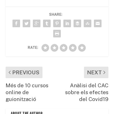
e
er
l
s
p
b
A
ar
SHARE:
o
p
te
o
p
ix
k
RATE:
PREVIOUS
NEXT
Més de 10 cursos
Anàlisi del CAC
online de
sobre els efectes
guionització
del Covid19
ABOUT THE AUTHOR