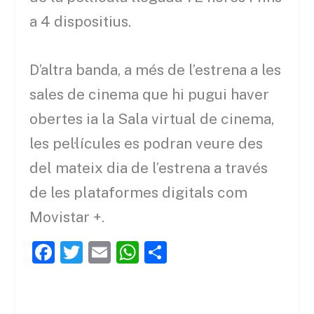
a 4 dispositius.
D’altra banda, a més de l’estrena a les
sales de cinema que hi pugui haver
obertes ia la Sala virtual de cinema,
les pel·lícules es podran veure des
del mateix dia de l’estrena a través
de les plataformes digitals com
Movistar +.
F
T
E
W
C
a
w
m
h
o
c
itt
ai
at
m