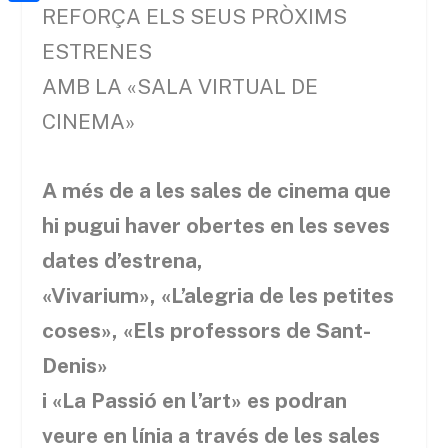
a
h
REFORÇA ELS SEUS PRÒXIMS
o
C
t
i
a
o
o
ESTRENES
e
l
t
k
m
AMB LA «SALA VIRTUAL DE
r
s
p
CINEMA»
A
a
p
r
A més de a les sales de cinema que
p
t
hi pugui haver obertes en les seves
e
dates d’estrena,
i
«Vivarium», «L’alegria de les petites
x
coses», «Els professors de Sant-
Denis»
i «La Passió en l’art» es podran
veure en línia a través de les sales