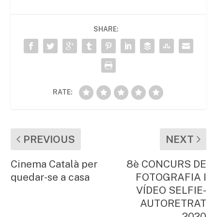
e
er
l
s
p
b
A
ar
SHARE:
o
p
te
o
p
ix
k
RATE:
PREVIOUS
NEXT
Cinema Català per
8è CONCURS DE
quedar-se a casa
FOTOGRAFIA I
VÍDEO SELFIE-
AUTORETRAT
2020