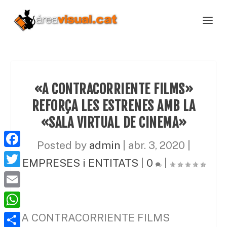
«A CONTRACORRIENTE FILMS»
REFORÇA LES ESTRENES AMB LA
«SALA VIRTUAL DE CINEMA»
Posted by
admin
|
abr. 3, 2020
|
F
EMPRESES i ENTITATS
|
0
|
a
T
c
w
E
e
i
m
W
A CONTRACORRIENTE FILMS
b
t