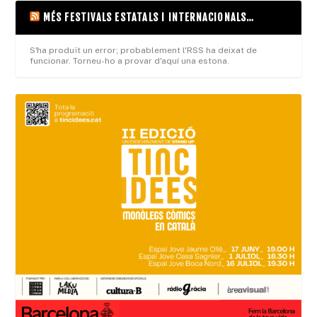
MÉS FESTIVALS ESTATALS I INTERNACIONALS…
S'ha produït un error; probablement l'RSS ha deixat de
funcionar. Torneu-ho a provar d'aquí una estona.