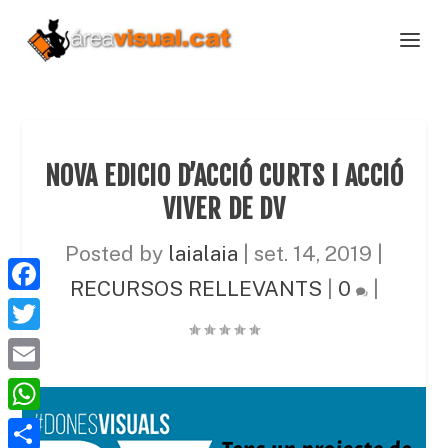
NOVA EDICIO D’ACCIÓ CURTS I ACCIÓ
VIVER DE DV
Posted by
laialaia
|
set. 14, 2019
|
RECURSOS RELLEVANTS
|
0
|
F
a
T
c
w
E
e
i
m
W
b
t