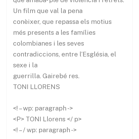
Un film que val la pena
conèixer, que repassa els motius
més presents a les famílies
colombianes i les seves
contradiccions, entre l’Església, el
sexe i la
guerrilla. Gairebé res.
TONI LLORENS
<! – wp: paragraph ->
<P> TONI Llorens </ p>
<! – / wp: paragraph ->