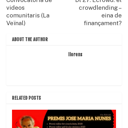
videos
crowdlending –
comunitaris (La
eina de
Veïnal)
finançament?
ABOUT THE AUTHOR
llorens
RELATED POSTS