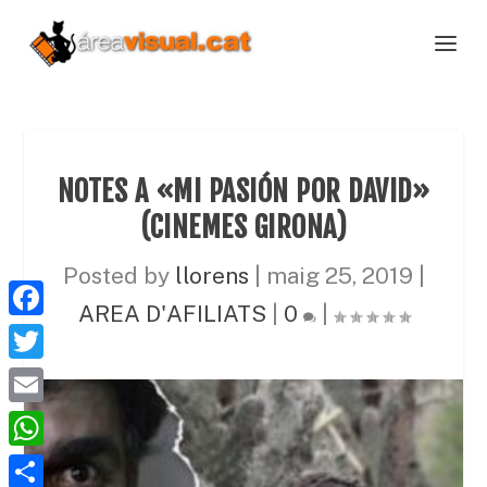
NOTES A «MI PASIÓN POR DAVID»
(CINEMES GIRONA)
Posted by
llorens
|
maig 25, 2019
|
AREA D'AFILIATS
|
0
|
F
a
T
c
w
E
e
i
m
W
b
t