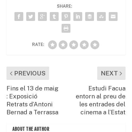
b
A
ar
SHARE:
o
p
te
o
p
ix
k
RATE:
PREVIOUS
NEXT
Fins el 13 de maig
Estudi Facua
: Exposició
entorn al preu de
Retrats d’Antoni
les entrades del
Bernad a Terrassa
cinema a l’Estat
ABOUT THE AUTHOR