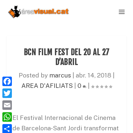
BCN FILM FEST DEL 20 AL 27
D’ABRIL
Posted by
marcus
|
abr. 14, 2018
|
AREA D'AFILIATS
|
0
|
F
a
T
c
w
E
El Festival Internacional de Cinema
e
i
m
W
de Barcelona-Sant Jordi transformat
b
t