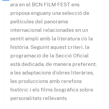
a
h
o
C
ara en el BCN FILM FEST ens
t
i
a
o
o
proposa enguany una selecció de
e
l
t
k
m
pel·lícules del panorama
r
s
p
internacional relacionades en un
A
a
sentit ampli amb la literatura i/o la
p
r
història. Seguint aquest criteri, la
p
t
programació de la Secció Oficial
e
està dedicada, de manera preferent,
i
a les adaptacions d’obres literàries,
x
les produccions amb rerefons
històric i els films biogràfics sobre
personalitats rellevants.