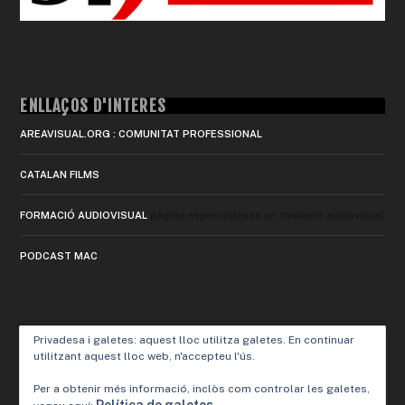
ENLLAÇOS D'INTERÈS
AREAVISUAL.ORG : COMUNITAT PROFESSIONAL
CATALAN FILMS
FORMACIÓ AUDIOVISUAL
pàgina especialitzada en formació audiovisual
PODCAST MAC
Privadesa i galetes: aquest lloc utilitza galetes. En continuar
utilitzant aquest lloc web, n'accepteu l'ús.
Per a obtenir més informació, inclòs com controlar les galetes,