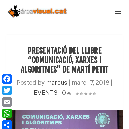
PRESENTACIÓ DEL LLIBRE
“COMUNICACIÓ, XARXES I
ALGORITMES” DE MARTÍ PETIT
Posted by
marcus
|
març 17, 2018
|
F
EVENTS
|
0
|
a
T
c
w
E
e
i
m
W
b
t