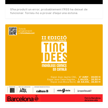
S'ha produït un error; probablement l'RSS ha deixat de
funcionar. Torneu-ho a provar d'aquí una estona.