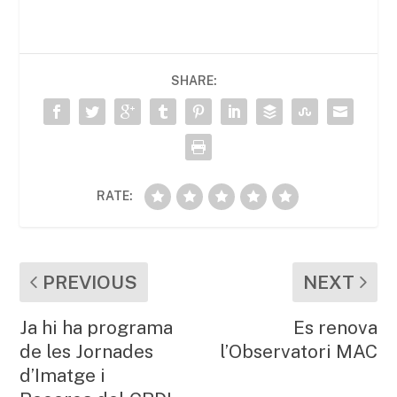
c
itt
ai
at
m
e
er
l
s
p
b
A
ar
SHARE:
o
p
te
o
p
ix
k
RATE:
PREVIOUS
NEXT
Ja hi ha programa
Es renova
de les Jornades
l’Observatori MAC
d’Imatge i