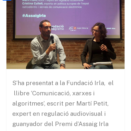
a
h
o
C
t
i
a
o
o
e
l
t
k
m
r
s
p
A
a
p
r
p
t
e
i
S’ha presentat a la Fundació Irla, el
x
llibre ‘Comunicació, xarxes i
algoritmes’, escrit per Martí Petit,
expert en regulació audiovisual i
guanyador del Premi d’Assaig Irla