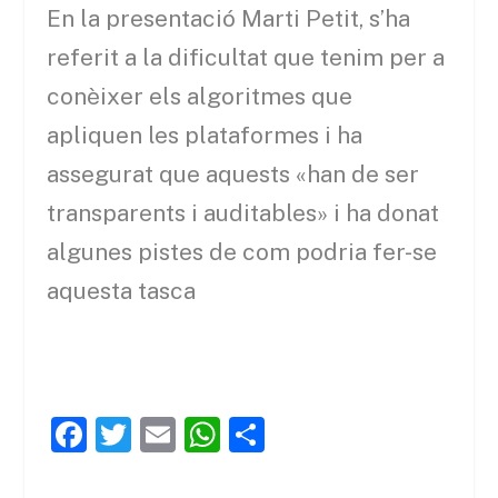
En la presentació Marti Petit, s’ha
referit a la dificultat que tenim per a
conèixer els algoritmes que
apliquen les plataformes i ha
assegurat que aquests «han de ser
transparents i auditables» i ha donat
algunes pistes de com podria fer-se
aquesta tasca
F
T
E
W
C
a
w
m
h
o