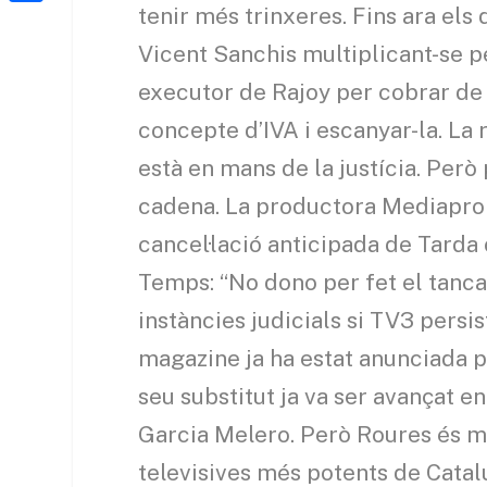
a
h
tenir més trinxeres. Fins ara el
o
C
t
i
a
Vicent Sanchis multiplicant-se p
o
o
e
l
t
k
m
executor de Rajoy per cobrar d
r
s
p
concepte d’IVA i escanyar-la. La
A
a
està en mans de la justícia. Però 
p
r
cadena. La productora Mediapro
p
t
cancel·lació anticipada de Tarda
e
Temps: “No dono per fet el tanca
i
instàncies judicials si TV3 persis
x
magazine ja ha estat anunciada p
seu substitut ja va ser avançat e
Garcia Melero. Però Roures és m
televisives més potents de Catal