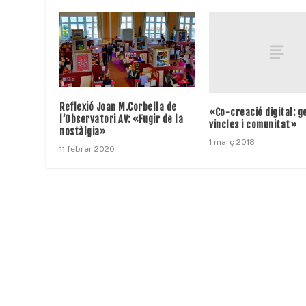
Reflexió Joan M.Corbella de
«Co-creació digital: g
l’Observatori AV: «Fugir de la
vincles i comunitat»
nostàlgia»
1 març 2018
11 febrer 2020