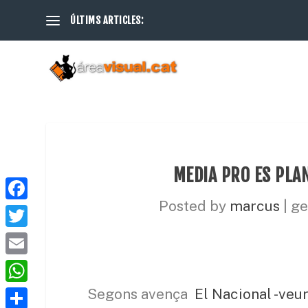
ÚLTIMS ARTICLES:
MEDIA PRO ES PLAN
Posted by
marcus
|
ge
F
a
T
c
w
E
e
i
m
W
Segons avença
El Nacional -veu
b
t