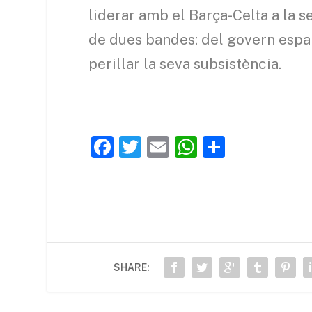
liderar amb el Barça-Celta a la 
de dues bandes: del govern espa
perillar la seva subsistència.
F
T
E
W
C
a
w
m
h
o
c
itt
ai
at
m
e
er
l
s
p
b
A
ar
o
p
te
SHARE:
o
p
ix
k