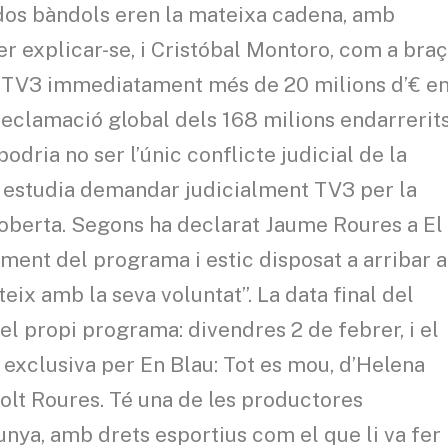
s dos bàndols eren la mateixa cadena, amb
er explicar-se, i Cristóbal Montoro, com a braç
e TV3 immediatament més de 20 milions d’€ e
 reclamació global dels 168 milions endarrerit
podria no ser l’únic conflicte judicial de la
 estudia demandar judicialment TV3 per la
 oberta. Segons ha declarat Jaume Roures a El
ment del programa i estic disposat a arribar a
teix amb la seva voluntat”. La data final del
el propi programa: divendres 2 de febrer, i el
n exclusiva per En Blau: Tot es mou, d’Helena
olt Roures. Té una de les productores
unya, amb drets esportius com el que li va fer