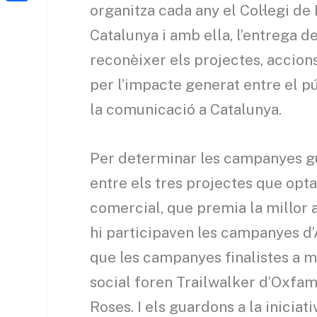
a
h
organitza cada any el Col·legi de
o
C
t
i
a
Catalunya i amb ella, l’entrega 
o
o
e
l
t
k
m
reconèixer els projectes, accio
r
s
p
per l’impacte generat entre el púb
A
a
la comunicació a Catalunya.
p
r
p
t
Per determinar les campanyes gu
e
entre els tres projectes que opt
i
comercial, que premia la millor
x
hi participaven les campanyes d’
que les campanyes finalistes a 
social foren Trailwalker d’Oxfam
Roses. I els guardons a la inicia