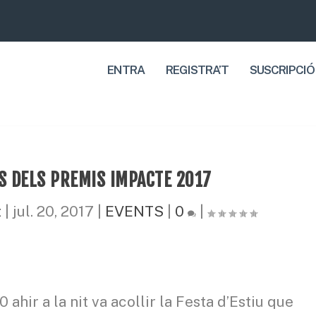
ENTRA
REGISTRA’T
SUSCRIPCIÓ
S DELS PREMIS IMPACTE 2017
t
|
jul. 20, 2017
|
EVENTS
|
0
|
 ahir a la nit va acollir la Festa d’Estiu que