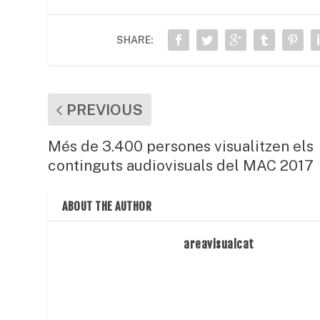
b
A
ar
o
p
te
SHARE:
o
p
ix
k
PREVIOUS
Més de 3.400 persones visualitzen els
continguts audiovisuals del MAC 2017
ABOUT THE AUTHOR
areavisualcat