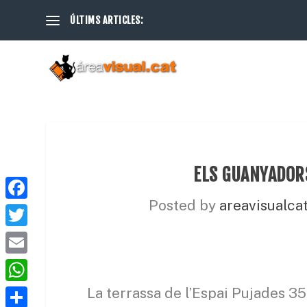
ÚLTIMS ARTICLES:
ELS GUANYADOR
Posted by
areavisualca
F
a
T
c
w
E
e
i
m
W
La terrassa de l’Espai Pujades 350
b
t