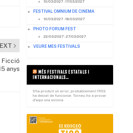
10/03/2027 - 17/03/2027
FESTIVAL OMNIUM DE CINEMA
10/03/2027 - 18/03/2027
PHOTO FORUM FEST
22/03/2027 - 27/03/2027
EXT
VEURE MES FESTIVALS
 Ficció
15 anys
MÉS FESTIVALS ESTATALS I
INTERNACIONALS…
S'ha produït un error; probablement l'RSS
ha deixat de funcionar. Torneu-ho a provar
d'aquí una estona.