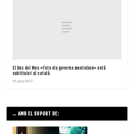
El Doc del Mes «Tots els governs menteixen» està
subtitulat al català
15 juny 2017
… AMB EL SUPORT DE: