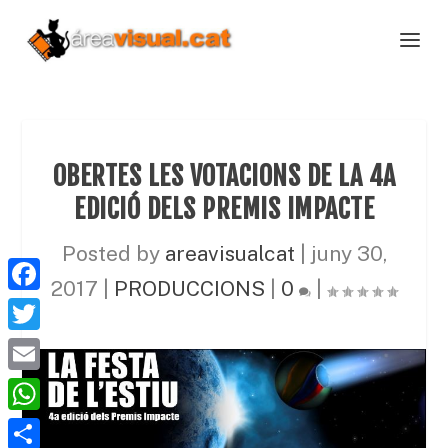
OBERTES LES VOTACIONS DE LA 4A
EDICIÓ DELS PREMIS IMPACTE
Posted by
areavisualcat
|
juny 30,
2017
|
PRODUCCIONS
|
0
|
F
a
T
c
w
E
e
i
m
W
b
t