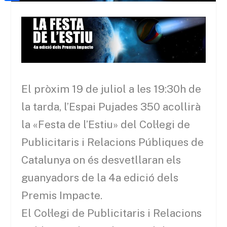
a
h
o
C
t
i
a
o
o
e
l
t
k
m
r
s
p
A
a
p
El pròxim 19 de juliol a les 19:
30h
de
r
p
t
la tarda, l’Espai Pujades 350 acollirà
e
la «Festa de l’Estiu» del Col·legi de
i
Publicitaris i Relacions Públiques de
x
Catalunya on és desvetllaran els
guanyadors de la 4a edició dels
Premis Impacte.
El Col·legi de Publicitaris i Relacions