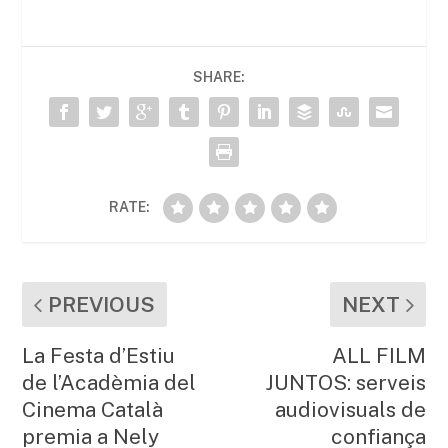
e
er
l
s
p
b
A
ar
SHARE:
o
p
te
o
p
ix
k
RATE:
PREVIOUS
NEXT
La Festa d’Estiu
ALL FILM
de l’Acadèmia del
JUNTOS: serveis
Cinema Català
audiovisuals de
premia a Nely
confiança