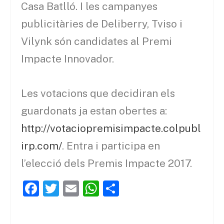
Casa Batlló. I les campanyes
publicitàries de
Deliberry
,
Tviso
i
Vilynk
són candidates al Premi
Impacte Innovador.
Les votacions que decidiran els
guardonats ja estan obertes a:
http://votaciopremisimpacte.colpubl
irp.com/
. Entra i participa en
l’elecció dels Premis Impacte 2017.
F
T
E
W
C
a
w
m
h
o
c
itt
ai
at
m