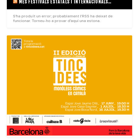
MÉS FESTIVALS ESTATALS I INTERNACIONALS…
S'ha produït un error; probablement l'RSS ha deixat de
funcionar. Torneu-ho a provar d'aquí una estona.