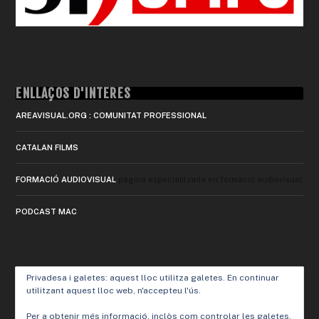
ENLLAÇOS D'INTERÈS
AREAVISUAL.ORG : COMUNITAT PROFESSIONAL
CATALAN FILMS
FORMACIÓ AUDIOVISUAL
pàgina especialitzada en formació audiovisual
PODCAST MAC
Privadesa i galetes: aquest lloc utilitza galetes. En continuar
utilitzant aquest lloc web, n'accepteu l'ús.
Per a obtenir més informació, inclòs com controlar les galetes,