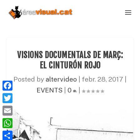
VISIONS DOCUMENTALS DE MARÇ:
EL CINTURÓN ROJO
Posted by
altervideo
|
febr. 28, 2017
|
EVENTS
|
0
|
F
a
T
c
w
E
e
i
m
W
b
t