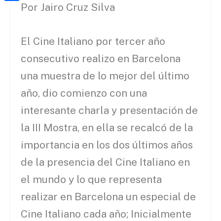
a
h
Por Jairo Cruz Silva
o
C
t
i
a
o
o
e
l
t
k
m
El Cine Italiano por tercer año
r
s
p
consecutivo realizo en Barcelona
A
a
una muestra de lo mejor del último
p
r
año, dio comienzo con una
p
t
interesante charla y presentación de
e
la III Mostra, en ella se recalcó de la
i
importancia en los dos últimos años
x
de la presencia del Cine Italiano en
el mundo y lo que representa
realizar en Barcelona un especial de
Cine Italiano cada año; Inicialmente