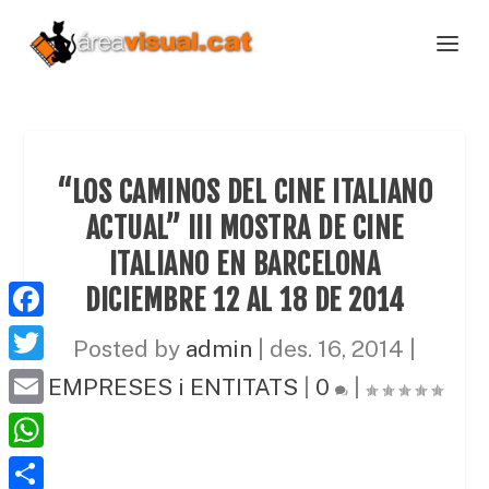
“LOS CAMINOS DEL CINE ITALIANO
ACTUAL” III MOSTRA DE CINE
ITALIANO EN BARCELONA
DICIEMBRE 12 AL 18 DE 2014
F
Posted by
admin
|
des. 16, 2014
|
a
T
EMPRESES i ENTITATS
|
0
|
c
w
E
e
i
m
W
b
t