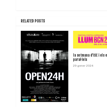
RELATED POSTS
la setmana d’ISE i els 
paral·lels
29 gener 2024