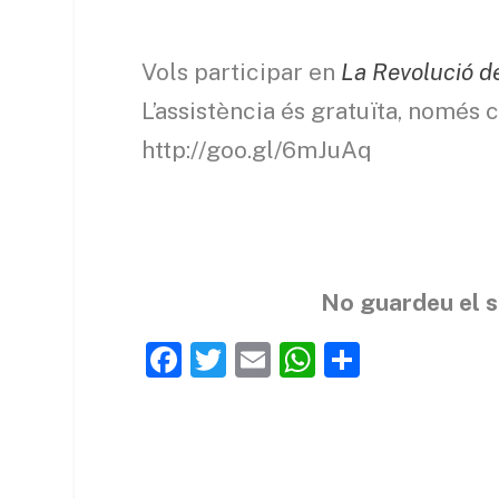
Vols participar en
La Revolució d
L’assistència és gratuïta, només c
http://goo.gl/6mJuAq
No guardeu el s
F
T
E
W
C
a
w
m
h
o
c
itt
ai
at
m
e
er
l
s
p