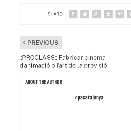
b
A
ar
o
p
te
SHARE:
o
p
ix
k
PREVIOUS
::PROCLASS:: Fabricar cinema
d’animació o l’art de la previsió
ABOUT THE AUTHOR
cpacatalunya