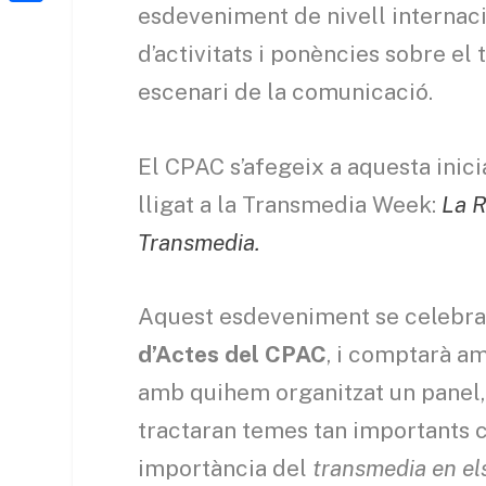
a
h
esdeveniment de nivell internaci
o
C
t
i
a
d’activitats i ponències sobre el
o
o
e
l
t
k
m
escenari de la comunicació.
r
s
p
A
a
El CPAC s’afegeix a aquesta inic
p
r
lligat a la Transmedia Week:
La R
p
t
Transmedia.
e
i
Aquest esdeveniment se celebra
x
d’Actes del CPAC
, i comptarà am
amb quihem organitzat un panel,
tractaran temes tan importants 
importància del
transmedia en el