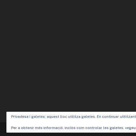
Privadesa i galetes: aquest lloc utilitza galetes. En continuar utilitzan
Per a obtenir més informació, inclòs com controlar les galetes, vegeu
Designed by
Elegant Themes
| Powered by
WordPress