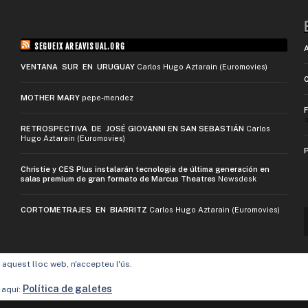
SEGUEIX AREAVISUAL.ORG
VENTANA SUR EN URUGUAY
Carlos Hugo Aztarain (Euromovies)
MOTHER MARY
pepe-mendez
a
RETROSPECTIVA DE JOSÉ GIOVANNI EN SAN SEBASTIÁN
Carlos
Hugo Aztarain (Euromovies)
Christie y CES Plus instalarán tecnología de última generación en
salas premium de gran formato de Marcus Theatres
Newsdesk
CORTOMETRAJES EN BIARRITZ
Carlos Hugo Aztarain (Euromovies)
t aquest lloc web, n'accepteu l'ús.
Política de galetes
 aquí: