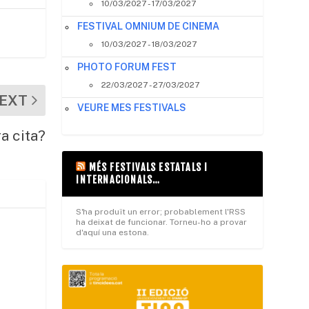
10/03/2027 - 17/03/2027
FESTIVAL OMNIUM DE CINEMA
10/03/2027 - 18/03/2027
PHOTO FORUM FEST
22/03/2027 - 27/03/2027
EXT
VEURE MES FESTIVALS
a cita?
MÉS FESTIVALS ESTATALS I
INTERNACIONALS…
S'ha produït un error; probablement l'RSS
ha deixat de funcionar. Torneu-ho a provar
d'aquí una estona.