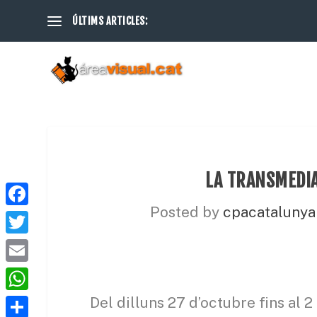
ÚLTIMS ARTICLES:
LA TRANSMEDIA
Posted by
cpacatalunya
F
a
T
c
w
E
e
i
m
W
Del dilluns 27 d’octubre fins al
b
t