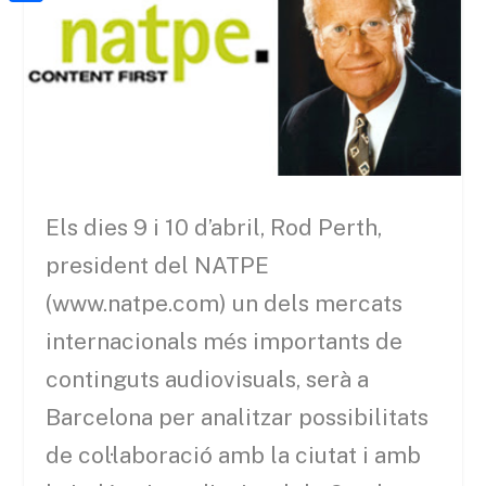
a
h
o
C
t
i
a
o
o
e
l
t
k
m
r
s
p
A
a
p
r
p
Els dies 9 i 10 d’abril, Rod Perth,
t
e
president del NATPE
i
(www.natpe.com) un dels mercats
x
internacionals més importants de
continguts audiovisuals, serà a
Barcelona per analitzar possibilitats
de col·laboració amb la ciutat i amb