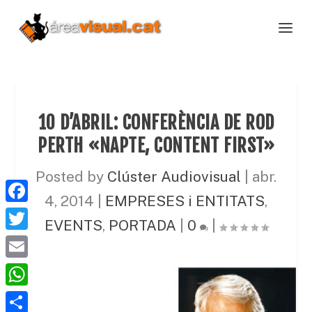
10 D’ABRIL: CONFERÈNCIA DE ROD
PERTH «NAPTE, CONTENT FIRST»
Posted by
Clúster Audiovisual
|
abr.
4, 2014
|
EMPRESES i ENTITATS
,
F
EVENTS
,
PORTADA
|
0
|
a
T
c
w
E
e
i
m
W
b
t