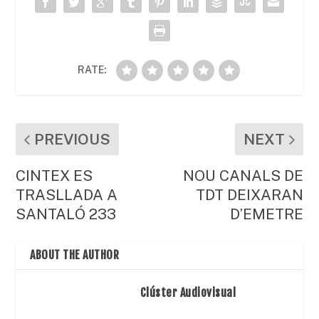
o
p
ix
k
RATE:
PREVIOUS
NEXT
CINTEX ES
NOU CANALS DE
TRASLLADA A
TDT DEIXARAN
SANTALÓ 233
D’EMETRE
ABOUT THE AUTHOR
Clúster Audiovisual