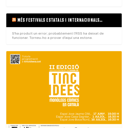
MÉS FESTIVALS ESTATALS I INTERNACIONALS…
S'ha produït un error; probablement l'RSS ha deixat de
funcionar. Torneu-ho a provar d'aquí una estona.