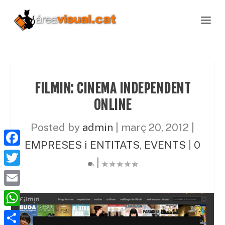
FILMIN: CINEMA INDEPENDENT
ONLINE
Posted by
admin
|
març 20, 2012
|
EMPRESES i ENTITATS
,
EVENTS
|
0
F
|
a
T
c
w
E
e
i
m
W
b
t