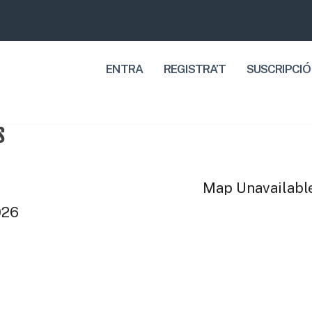
ENTRA
REGISTRA’T
SUSCRIPCIÓ
S
Map Unavailabl
2026