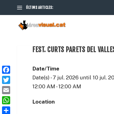
ÚLTIMS ARTICLES:
FEST. CURTS PARETS DEL VALLE
Date/Time
Date(s) - 7 jul. 2026 until 10 jul. 
F
a
12:00 AM - 12:00 AM
T
c
w
E
Location
e
i
m
W
b
t