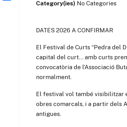
a
h
Category(ies)
No Categories
o
C
t
i
a
o
o
e
l
t
k
m
r
s
DATES 2026 A CONFIRMAR
p
A
a
El Festival de Curts “Pedra del D
p
r
capital del curt… amb curts prem
p
t
convocatòria de l’Associació Buta
e
normalment.
i
x
El festival vol també visibilitzar
obres comarcals, i a partir dels 
antigues.