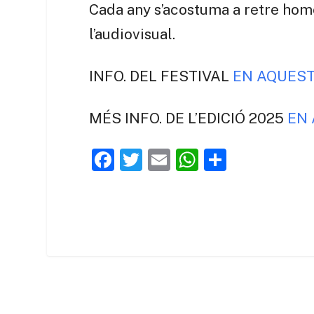
Cada any s’acostuma a retre hom
l’audiovisual.
INFO. DEL FESTIVAL
EN AQUEST
MÉS INFO. DE L’EDICIÓ 2025
EN
F
T
E
W
C
a
w
m
h
o
c
itt
ai
at
m
e
er
l
s
p
b
A
ar
o
p
te
o
p
ix