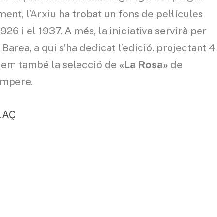
ment, l’Arxiu ha trobat un fons de pel·lícules
26 i el 1937. A més, la iniciativa servirà per
area, a qui s’ha dedicat l’edició. projectant 4
ebrem també la selecció de
«La Rosa»
de
empere.
LAÇ