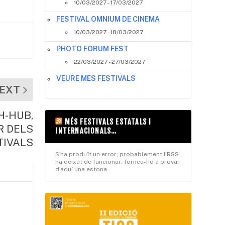
10/03/2027 - 17/03/2027
FESTIVAL OMNIUM DE CINEMA
10/03/2027 - 18/03/2027
PHOTO FORUM FEST
22/03/2027 - 27/03/2027
VEURE MES FESTIVALS
EXT
SH-HUB,
MÉS FESTIVALS ESTATALS I
R DELS
INTERNACIONALS…
TIVALS
S'ha produït un error; probablement l'RSS
ha deixat de funcionar. Torneu-ho a provar
d'aquí una estona.