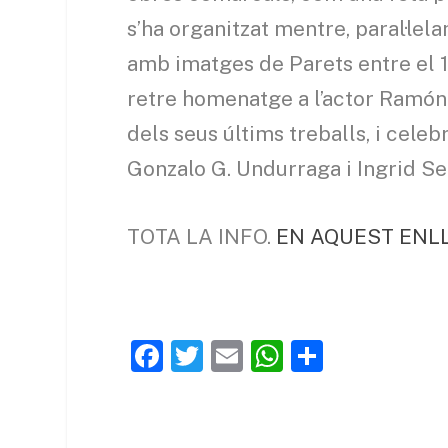
s’ha organitzat mentre, paral·lela
amb imatges de Parets entre el 19
retre homenatge a l’actor Ramón B
dels seus últims treballs, i cel
Gonzalo G. Undurraga i Ingrid S
TOTA LA INFO.
EN AQUEST ENL
F
T
E
W
C
a
w
m
h
o
c
itt
ai
at
m