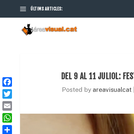
ÚLTIMS ARTICLES:
DEL 9 AL 11 JULIOL: FE
Posted by
areavisualcat
F
a
T
c
w
E
e
i
m
W
b
t