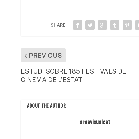
e
er
l
s
p
b
A
ar
o
p
te
SHARE:
o
p
ix
k
PREVIOUS
ESTUDI SOBRE 185 FESTIVALS DE
CINEMA DE L’ESTAT
ABOUT THE AUTHOR
areavisualcat