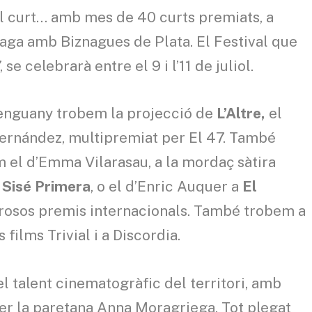
del curt… amb mes de 40 curts premiats, a
aga amb Biznagues de Plata. El Festival que
se celebrarà entre el 9 i l’11 de juliol.
 d’enguany trobem la projecció de
L’Altre,
el
ernández, multipremiat per El 47. També
 el d’Emma Vilarasau, a la mordaç sàtira
e
Sisé Primera
, o el d’Enric Auquer a
El
brosos premis internacionals. També trobem a
ilms Trivial i a Discordia.
 el talent cinematogràfic del territori, amb
er la paretana Anna Moragriega. Tot plegat