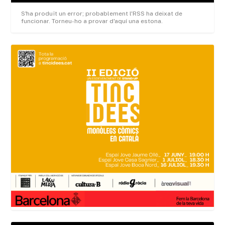
S'ha produït un error; probablement l'RSS ha deixat de
funcionar. Torneu-ho a provar d'aquí una estona.