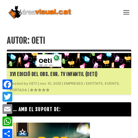
AUTOR:
OETI
XVI EDICIÓ DEL OBS. EUR. TV INFANTIL (OETI)
Posted by
OETI
|
nov. 10, 2012
|
EMPRESES i ENTITATS
,
EVENTS
,
PORTADA
|
F
a
T
… AMB EL SUPORT DE:
c
w
E
e
i
m
W
b
t